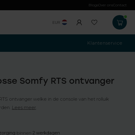
Blogs
Over ons
Contact
Gratis verzending
b
EUR
Klantenservice
osse Somfy RTS ontvanger
TS ontvanger welke in de console van het rolluik
rden.
Lees meer
.
zorging
binnen
2 werkdagen