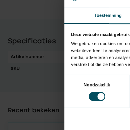
Toestemming
Deze website maakt gebruik
Specificaties
We gebruiken cookies om cont
websiteverkeer te analyseren
Artikelnummer
1872
media, adverteren en analys
verstrekt of die ze hebben v
SKU
1810315
Toestemmingsselectie
Noodzakelijk
Recent bekeken