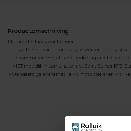
Productomschrijving
Platine RTS, Inbouwontvanger
- Losse RTS ontvanger om weg te werken in de kast van h
- Te combineren met afstandsbediening en/of draadloze 
- NIET mogelijk in combinatie met Soliris Sensor RTS, Sun
- Standaard geleverd met HiPro motorsteker en wit 4-a