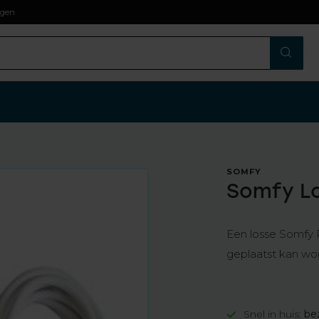
agen
SOMFY
Somfy L
Een losse Somfy R
geplaatst kan wo
Snel in huis:
be