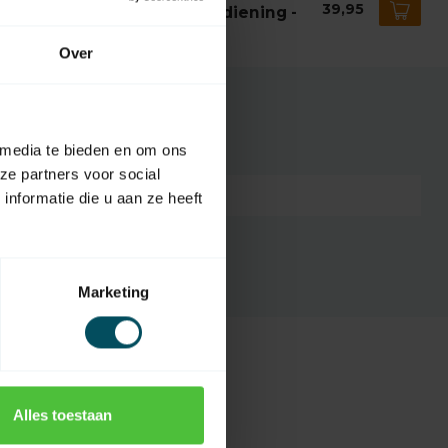
39,95
mfy Telis 1 RTS afstandsbediening -
ndzender
Over
 media te bieden en om ons
ze partners voor social
7432257079097
nformatie die u aan ze heeft
Marketing
Alles toestaan