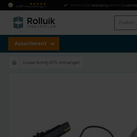
Snel in huis:
bezorging
binnen
2 werkd
4.457+
beoordelingen
Assortiment
Losse Somfy RTS ontvanger