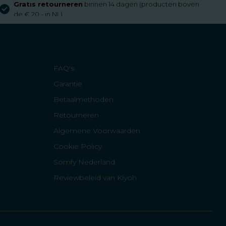
Gratis retourneren
binnen 14 dagen (producten boven
de € 20,- in NL)
FAQ's
Garantie
Betaalmethoden
Retourneren
Algemene Voorwaarden
Cookie Policy
Somfy Nederland
Reviewbeleid van Kiyoh