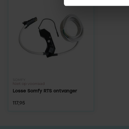
SOMFY
Niet op voorraad
Losse Somfy RTS ontvanger
117,95