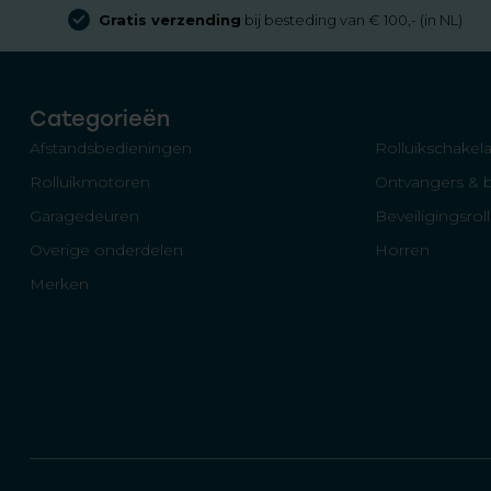
Gratis verzending
bij besteding van € 100,- (in NL)
Categorieën
Afstandsbedieningen
Rolluikschakela
Rolluikmotoren
Ontvangers & 
Garagedeuren
Beveiligingsrol
Overige onderdelen
Horren
Merken