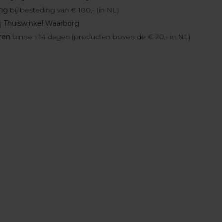
ing
bij besteding van € 100,- (in NL)
j
Thuiswinkel Waarborg
eren
binnen 14 dagen (producten boven de € 20,- in NL)