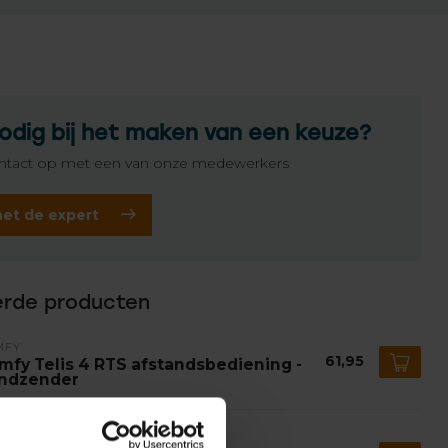
odig bij het maken van een keuze?
tact op met een van onze medewerkers
het de expert
erde producten
MFY
61,95
mfy Telis 4 RTS afstandsbediening -
ndzender
MFY