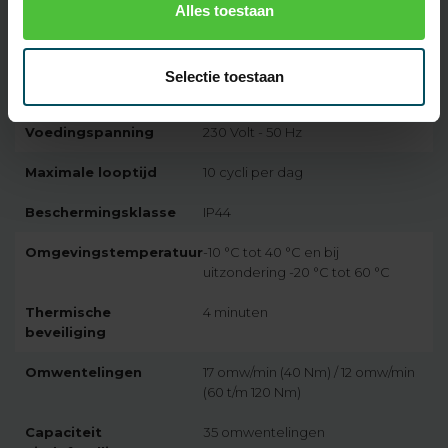
Alles toestaan
Motorserie
Somfy LT60
Snoer
wit 4-aderig (VVF) snoer, lengte 3
Selectie toestaan
m.
Voedingspanning
230 Volt - 50 Hz
Maximale looptijd
10 cycli per dag
Beschermingsklasse
IP44
Omgevingstemperatuur
-10 °C tot 40 °C en bij
uitzondering -20 °C tot 60 °C
Thermische
4 minuten
beveiliging
Omwentelingen
17 omw/min (40 Nm) / 12 omw/min
(60 t/m 120 Nm)
Capaciteit
35 omwentelingen