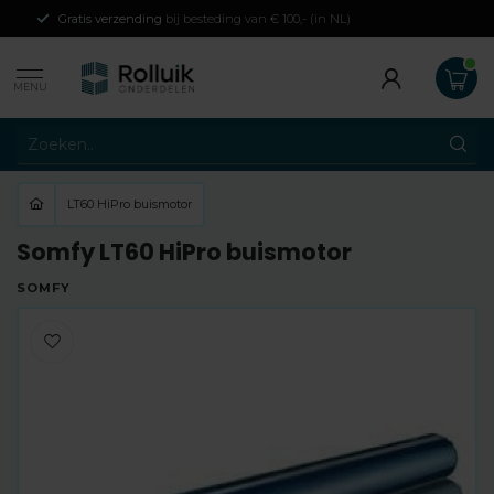
Gratis verzending
bij besteding van € 100,- (in NL)
MENU
LT60 HiPro buismotor
Somfy LT60 HiPro buismotor
SOMFY