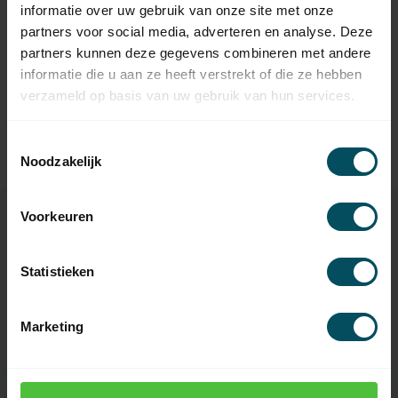
informatie over uw gebruik van onze site met onze
SIMU
Simu Adaptieset tbv as Ø
partners voor social media, adverteren en analyse. Deze
45,95
89x2
partners kunnen deze gegevens combineren met andere
Op voorraad
informatie die u aan ze heeft verstrekt of die ze hebben
verzameld op basis van uw gebruik van hun services.
SIMU
Simu Adaptieset tbv as Ø
29,95
102x2
Toestemmingsselectie
Op voorraad
Noodzakelijk
Voorkeuren
Specificaties
Statistieken
Artikelnummer
1161
Marketing
EAN Code
3264649035633
SKU
1160008