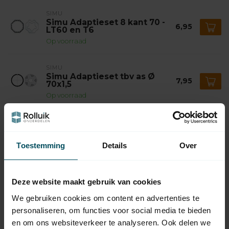
SIMU
Simu Adaptieset 8 kant 70 -
6,95
LT60 en T6
Op voorraad
SIMU
Simu Adaptieset tbv as Ø
7,95
70x1,5
Op voorraad
SOMFY
Somfy Adaptieset Ø 78 mm
9,95
met doekgleuf - LT60 en T6
Toestemming
Details
Over
Op voorraad
SOMFY
Deze website maakt gebruik van cookies
Somfy Meenemer Ø 78 mm
met doekgleuf aluminum -
14,95
We gebruiken cookies om content en advertenties te
LT60
personaliseren, om functies voor social media te bieden
Op voorraad
en om ons websiteverkeer te analyseren. Ook delen we