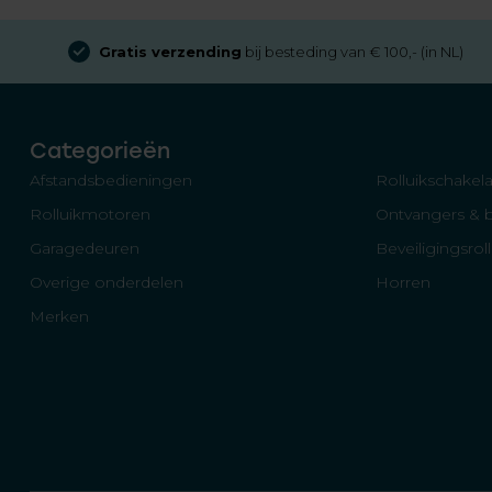
Gratis verzending
bij besteding van € 100,- (in NL)
Categorieën
Afstandsbedieningen
Rolluikschakela
Rolluikmotoren
Ontvangers & 
Garagedeuren
Beveiligingsrol
Overige onderdelen
Horren
Merken