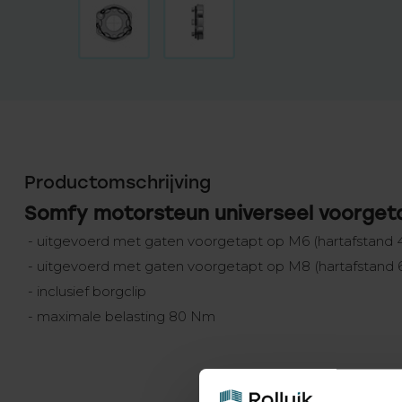
Productomschrijving
Somfy motorsteun universeel voorgetap
- uitgevoerd met gaten voorgetapt op M6 (hartafstand
- uitgevoerd met gaten voorgetapt op M8 (hartafstan
- inclusief borgclip
- maximale belasting 80 Nm