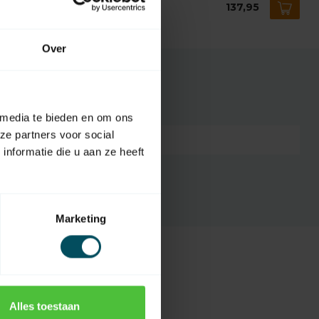
mfy Solus buismotor
137,95
voorraad
Over
 media te bieden en om ons
ze partners voor social
3264680356032
nformatie die u aan ze heeft
Marketing
Alles toestaan