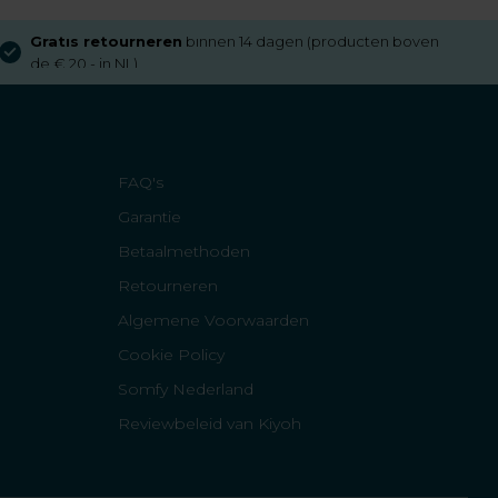
Gratis retourneren
binnen 14 dagen (producten boven
de € 20,- in NL)
FAQ's
Garantie
Betaalmethoden
Retourneren
Algemene Voorwaarden
Cookie Policy
Somfy Nederland
Reviewbeleid van Kiyoh