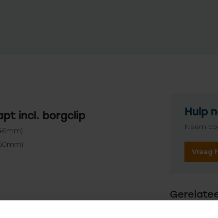
Hulp n
t incl. borgclip
Neem con
 46mm)
d 60mm)
Vraag 
Gerelate
SO