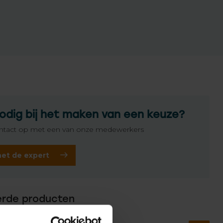
odig bij het maken van een keuze?
tact op met een van onze medewerkers
het de expert
erde producten
MFY