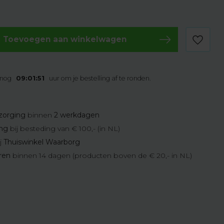
Toevoegen aan winkelwagen
 nog
09:01:50
uur om je bestelling af te ronden.
zorging
binnen
2 werkdagen
ing
bij besteding van € 100,- (in NL)
j
Thuiswinkel Waarborg
eren
binnen 14 dagen (producten boven de € 20,- in NL)