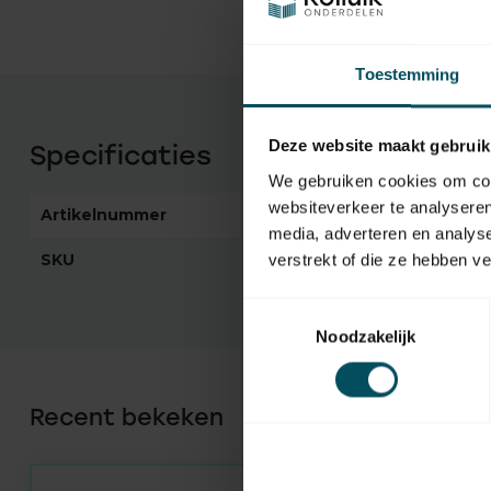
Toestemming
Deze website maakt gebruik
Specificaties
We gebruiken cookies om cont
websiteverkeer te analyseren
Artikelnummer
1169
media, adverteren en analys
SKU
9910001
verstrekt of die ze hebben v
Toestemmingsselectie
Noodzakelijk
Recent bekeken