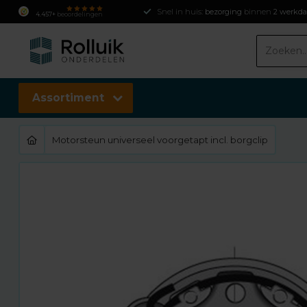
Snel in huis:
bezorging
binnen
2 werkd
4.457+
beoordelingen
Assortiment
Motorsteun universeel voorgetapt incl. borgclip