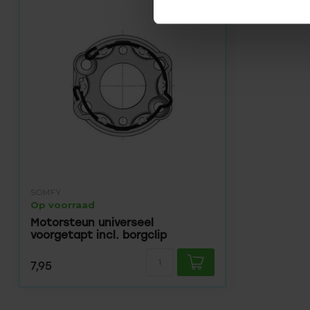
SOMFY
Op voorraad
Motorsteun universeel
voorgetapt incl. borgclip
7,95