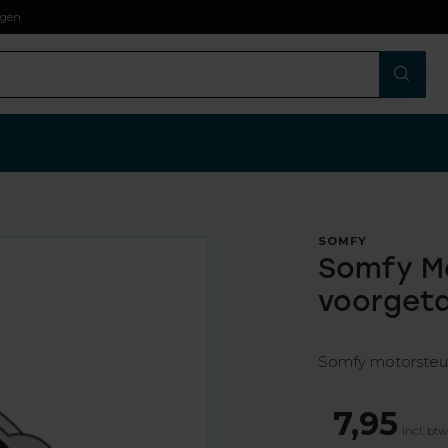
agen
SOMFY
Somfy Mo
voorgeta
Somfy motorsteun 
7,95
Incl. bt