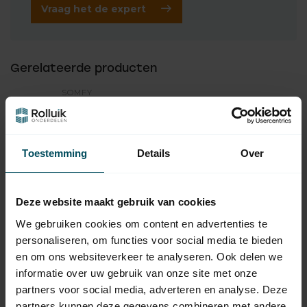
Vraag het de expert
Gerelateerde producten
SOMFY
Somfy Set & Go io -
installatie tool voor io-
117,95
homecontrol
Niet op voorraad
Toestemming
Details
Over
SOMFY
Somfy Situo 1 io
49,95
afstandsbediening -
Deze website maakt gebruik van cookies
handzender
We gebruiken cookies om content en advertenties te
personaliseren, om functies voor social media te bieden
SOMFY
Somfy Situo 5 io
en om ons websiteverkeer te analyseren. Ook delen we
64,95
afstandsbediening -
informatie over uw gebruik van onze site met onze
handzender
partners voor social media, adverteren en analyse. Deze
partners kunnen deze gegevens combineren met andere