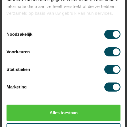
SOMFY
informatie die u aan ze heeft verstrekt of die ze hebben
47,95
Somfy Smoove Origin io
wandzender
verzameld op basis van uw gebruik van hun services.
SOMFY
Toestemmingsselectie
Somfy Smoove io
Noodzakelijk
72,95
wandzender - zwart
Niet op voorraad
Voorkeuren
Statistieken
Specificaties
Marketing
Artikelnummer
Obsolete
EAN Code
0644221494820
Alles toestaan
SKU
1811429