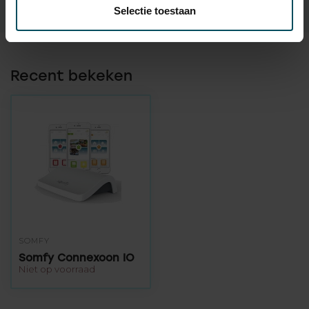
Selectie toestaan
Recent bekeken
SOMFY
Somfy Connexoon IO
Niet op voorraad