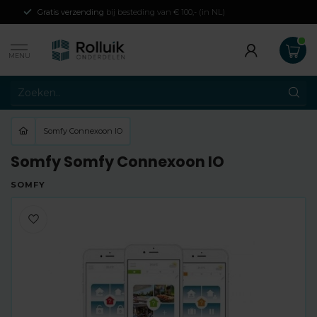
Gratis verzending
bij besteding van € 100,- (in NL)
MENU
Somfy Connexoon IO
Somfy Somfy Connexoon IO
SOMFY