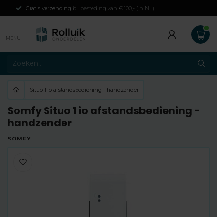
Gratis verzending
bij besteding van € 100,- (in NL)
MENU
Situo 1 io afstandsbediening - handzender
Somfy Situo 1 io afstandsbediening -
handzender
SOMFY