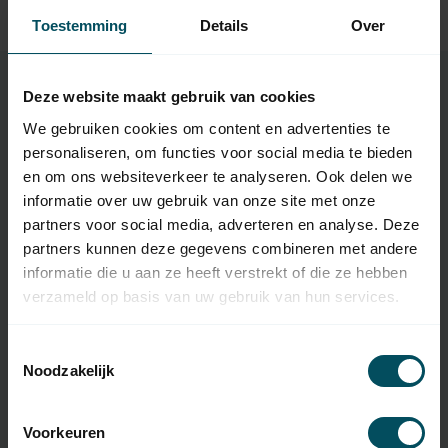
Op voorraad
Toestemming
Details
Over
Deze website maakt gebruik van cookies
We gebruiken cookies om content en advertenties te
Specificaties
personaliseren, om functies voor social media te bieden
en om ons websiteverkeer te analyseren. Ook delen we
Artikelnummer
Obsolete
informatie over uw gebruik van onze site met onze
partners voor social media, adverteren en analyse. Deze
EAN Code
3265270638293
partners kunnen deze gegevens combineren met andere
informatie die u aan ze heeft verstrekt of die ze hebben
SKU
1800463
verzameld op basis van uw gebruik van hun services.
Type handzender
originele afstandsbediening
Toestemmingsselectie
Frequentie
868 Mhz
Noodzakelijk
Aantal kanalen
1 kanaal
Voorkeuren
Afmetingen
145 x 36 x 20 mm