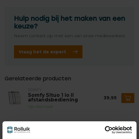
Hulp nodig bij het maken van een
keuze?
Neem contact op met een van onze medewerkers
Vraag het de expert
Gerelateerde producten
SOMFY
Somfy Situo 1 io II
39,95
afstandsbediening
Op voorraad
SOMFY
Somfy Ophanging voor de
"oude" Somfy Situo io
4,95
handzenders