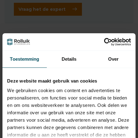
Vraag het de expert
Gerelateerde producten
HÖRMANN
Hörmann sectionaaldeur
trekverenpakket, type 1 en
147,95
Toestemming
Details
Over
2
Op voorraad
Deze website maakt gebruik van cookies
HÖRMANN
Hörmann afdekkap voor
We gebruiken cookies om content en advertenties te
13,95
trekveerpakketten
personaliseren, om functies voor social media te bieden
Op voorraad
en om ons websiteverkeer te analyseren. Ook delen we
informatie over uw gebruik van onze site met onze
HÖRMANN
partners voor social media, adverteren en analyse. Deze
Hörmann Loopwiel Ø 45
mm, as Ø 9 mm, lengte 110
17,95
partners kunnen deze gegevens combineren met andere
mm
informatie die u aan ze heeft verstrekt of die ze hebben