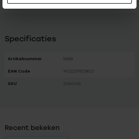
Op voorraad
Specificaties
Artikelnummer
5668
EAN Code
7432257872803
SKU
3064346
Recent bekeken