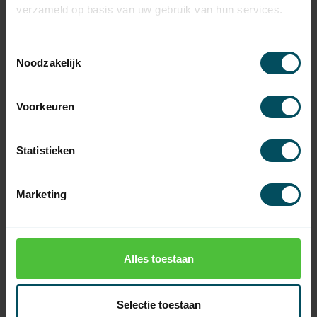
Op voorraad
verzameld op basis van uw gebruik van hun services.
HÖRMANN
Toestemmingsselectie
Hörmann steunhoek
kabelgeleiding met
21,95
Noodzakelijk
kabelrol, Z-beslag
Op voorraad
Voorkeuren
HÖRMANN
Hörmann staalkabel
22,95
zwenkarm, Z-beslag
Statistieken
Op voorraad
Marketing
HÖRMANN
Hörmann bodemconsole, Z-
15,95
beslag, links
Op voorraad
Alles toestaan
HÖRMANN
Hörmann Hörmann
bodemconsole, Z-beslag,
15,95
Selectie toestaan
rechts