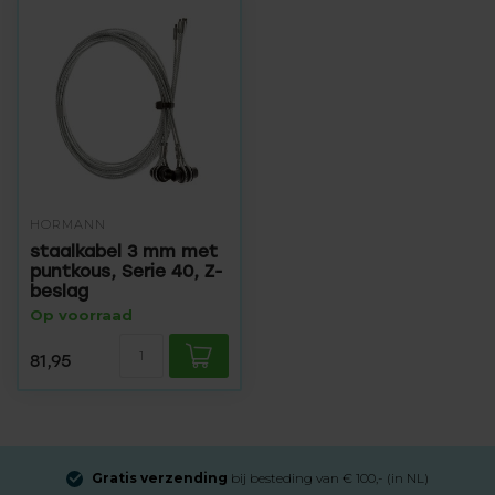
HÖRMANN
staalkabel 3 mm met
puntkous, Serie 40, Z-
beslag
Op voorraad
81,95
Gratis verzending
bij besteding van € 100,- (in NL)