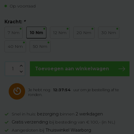
Op voorraad
Kracht:
*
10 Nm
7 Nm
12 Nm
20 Nm
30 Nm
40 Nm
50 Nm
Toevoegen aan winkelwagen
Je hebt nog
12:37:53
uur om je bestelling af te
ronden.
Snel in huis:
bezorging
binnen
2 werkdagen
Gratis verzending
bij besteding van € 100,- (in NL)
Aangesloten bij
Thuiswinkel Waarborg