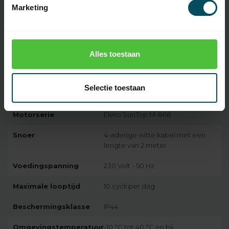
Marketing
Specificaties
Artikelnummer
5913
Alles toestaan
EAN Code
7432257788715
Selectie toestaan
SKU
347220006
Motorserie
Elero SunTop M-868
Snoer
4-aderige witte kabel met een
lengte van 2 meter
Voedingspanning
230 Volt - 50 Hz
Maximale looptijd
10 cycli per dag
Beschermingsklasse
IP44
Omgevingstemperatuur
-10 °C tot 40 °C en bij