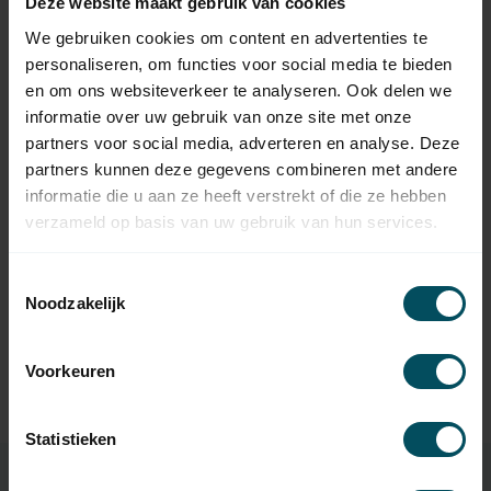
Deze website maakt gebruik van cookies
ELERO
Elero Motorsteun voor Elero
5,95
We gebruiken cookies om content en advertenties te
Revoline
personaliseren, om functies voor social media te bieden
Op voorraad
en om ons websiteverkeer te analyseren. Ook delen we
informatie over uw gebruik van onze site met onze
ELERO
Elero MonoCom 1-kanaals
partners voor social media, adverteren en analyse. Deze
42,95
handzender
partners kunnen deze gegevens combineren met andere
Niet op voorraad
informatie die u aan ze heeft verstrekt of die ze hebben
verzameld op basis van uw gebruik van hun services.
ELERO
59,95
Elero VarioCom 6-kanaals
Toestemmingsselectie
handzender
Noodzakelijk
ELERO
Elero LumeroCom 1-
Voorkeuren
48,95
kanaals handzender
Op voorraad
Statistieken