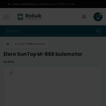
Gratis verzending
bij besteding van € 100,- (in NL)
MENU
SunTop M-868 buismotor
Elero SunTop M-868 buismotor
ELERO