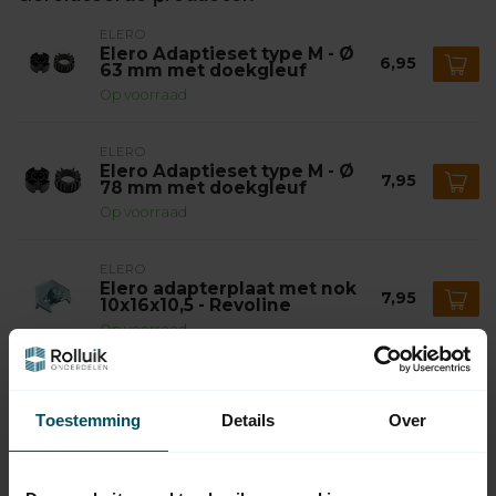
ELERO
Elero Adaptieset type M - Ø
6,95
63 mm met doekgleuf
Op voorraad
ELERO
Elero Adaptieset type M - Ø
7,95
78 mm met doekgleuf
Op voorraad
ELERO
Elero adapterplaat met nok
7,95
10x16x10,5 - Revoline
Op voorraad
ELERO
Elero adapterplaat met nok
8,95
Toestemming
Details
Over
10x16x17 - Revoline
Op voorraad