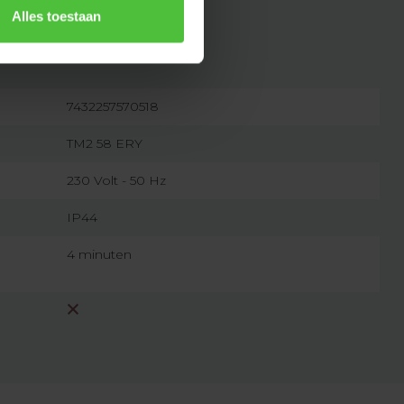
Alles toestaan
7432257570518
TM2 58 ERY
230 Volt - 50 Hz
IP44
4 minuten