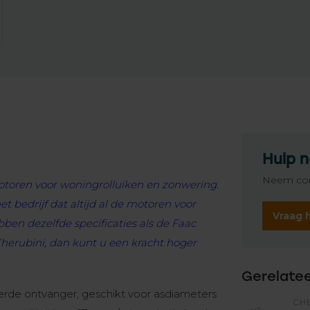
Hulp n
Neem con
otoren voor woningrolluiken en zonwering.
 bedrijf dat altijd al de motoren voor
Vraag 
en dezelfde specificaties als de Faac
 Cherubini, dan kunt u een kracht hoger
Gerelate
erde ontvanger, geschikt voor asdiameters
CH