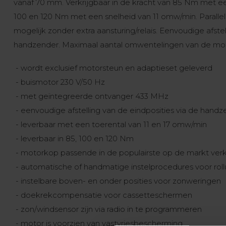
vanaf 70 mm. Verkrijgbaar in de kracht van 85 Nm met ee
100 en 120 Nm met een snelheid van 11 omw/min. Paralle
mogelijk zonder extra aansturing/relais. Eenvoudige afstel
handzender. Maximaal aantal omwentelingen van de mot
- wordt exclusief motorsteun en adaptieset geleverd
- buismotor 230 V/50 Hz
- met geïntegreerde ontvanger 433 MHz
- eenvoudige afstelling van de eindposities via de hand
- leverbaar met een toerental van 11 en 17 omw/min
- leverbaar in 85, 100 en 120 Nm
- motorkop passende in de populairste op de markt ver
- automatische of handmatige instelprocedures voor roll
- instelbare boven- en onder posities voor zonweringen
- doekrekcompensatie voor cassetteschermen
- zon/windsensor zijn via radio in te programmeren
- motor is voorzien van vastvriesbescherming