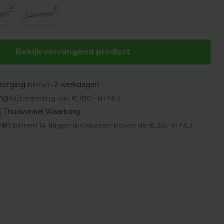
 Nm
120 Nm
Bekijk vervangend product
zorging
binnen
2 werkdagen
ing
bij besteding van € 100,- (in NL)
j
Thuiswinkel Waarborg
eren
binnen 14 dagen (producten boven de € 20,- in NL)