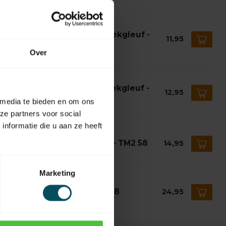
AC
ac Adaptieset Ø 78 met doekgleuf -
11,95
2 58
Over
voorraad
AC
ac Adaptieset Ø 85 met doekgleuf -
12,95
2 58
 media te bieden en om ons
voorraad
ze partners voor social
nformatie die u aan ze heeft
AC
ac Adaptieset Ø 89 Deprat - TM2 58
14,95
voorraad
Marketing
AC
ac Adaptieset Ø 102 - TM2 58
24,95
voorraad