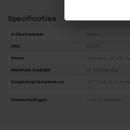
Specificaties
Artikelnummer
3846
SKU
142301
Snoer
2,5 meter, wit, 0,75 
Maximale looptijd
10 cycli per dag
Omgevingstemperatuur
-10 °C tot 40 °C en bi
°C
Omwentelingen
11 en 17 omw/min