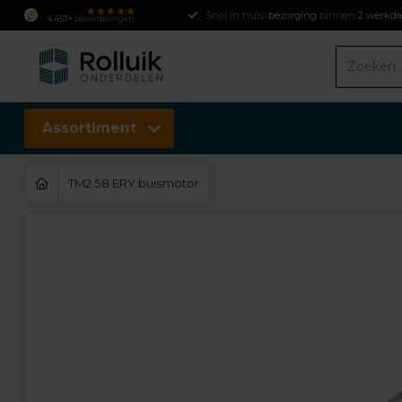
4.457+
beoordelingen
Assortiment
TM2 58 ERY buismotor