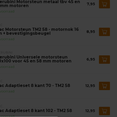
erubini Motorsteun metaal tbv 45 en
7,95
 mm motoren
voorraad
AC
ac Motorsteun TM2 58 - motornok 16
8,95
 + bevestigingsbeugel
voorraad
ERUBINI
erubini Universele motorsteun
6,95
0x100 voor 45 en 58 mm motoren
voorraad
AC
ac Adaptieset 8 kant 70 - TM2 58
12,95
voorraad
AC
ac Adaptieset 8 kant 102 - TM2 58
12,95
voorraad