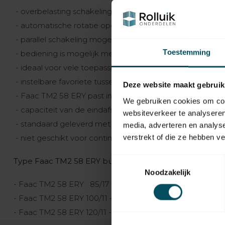
- overbelasting schakeling in beide richtingen
- automatische rotatie opdracht tijdens de instelproced
- parallel schakeling mogelijk zonder extra aansturing
Toestemming
- bediening is mogelijk met afstandsbediening
- ideaal voor vele toepassingen
- instelbare favoriete tussenpositie mogelijk
Deze website maakt gebruik
- Faac TM2 58 ERY past in buis met een minimum binn
We gebruiken cookies om cont
- capaciteit van de eindafstelling 25 omwentelingen
websiteverkeer te analyseren
- standaard geleverd met een wit snoer, lengte 2,5 mete
media, adverteren en analys
verstrekt of die ze hebben v
- niet geschikt voor continu gebruik
Toestemmingsselectie
Type Faac TM2 58 ERY buismotoren
Noodzakelijk
- Faac TM2 58 ERY 85/17 - 6 Nm - 17 omw/min - lengt
- Faac TM2 58 ERY 100/11 - 10 Nm - 11 omw/min - lengt
- Faac TM2 58 ERY 120/11 - 15 Nm - 11 omw/min - lengte