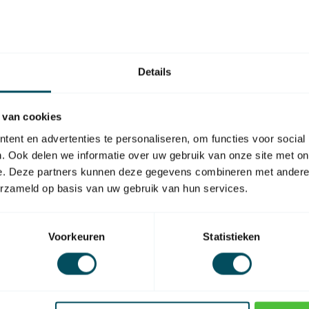
ure
FA
Fa
TM
Details
Op 
FA
 van cookies
Fa
TM
endiameter van 70 mm
ent en advertenties te personaliseren, om functies voor social
Op 
. Ook delen we informatie over uw gebruik van onze site met on
r
e. Deze partners kunnen deze gegevens combineren met andere i
FA
erzameld op basis van uw gebruik van hun services.
Fa
Op 
Voorkeuren
Statistieken
FA
e 646 mm
Fa
e 646 mm
Op 
 646 mm