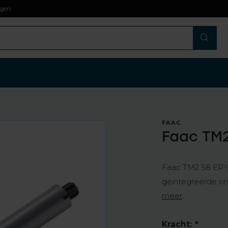
Snel in huis:
bezorging
binnen
2 werkdagen
FAAC
Faac TM2
Faac TM2 58 ERY 
geïntegreerde on
meer
.
Kracht:
*