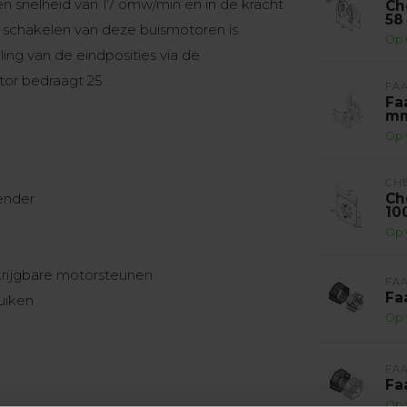
n snelheid van 17 omw/min en in de kracht
Ch
58
l schakelen van deze buismotoren is
Op 
ling van de eindposities via de
or bedraagt 25.
FA
Fa
mm
Op 
CH
zender
Ch
10
Op 
krijgbare motorsteunen
FA
Fa
uiken
Op 
FA
Fa
Op 