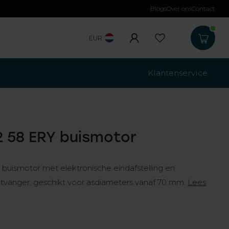
Blogs
Over ons
Contact
EUR
Klantenservice
 58 ERY buismotor
buismotor met elektronische eindafstelling en
tvanger, geschikt voor asdiameters vanaf 70 mm.
Lees