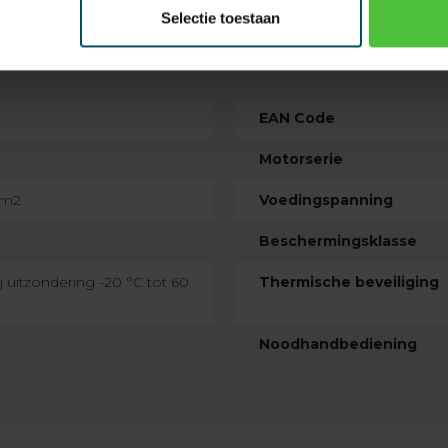
Selectie toestaan
EAN Code
Motorserie
mm2
Voedingspanning
Beschermingsklasse
j uitzondering -20 °C tot 60
Thermische beveiliging
Noodhandbediening