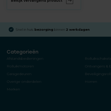
Bekijk vervangend product
Snel in huis:
bezorging
binnen
2 werkdagen
Categorieën
Afstandsbedieningen
Rolluikschakela
Rolluikmotoren
Ontvangers & 
Garagedeuren
Beveiligingsrol
Overige onderdelen
Horren
Merken