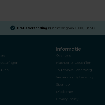
Gratis verzending
bij besteding van € 100,- (in NL)
Informatie
ars
Over ons
besturingen
Klachten & Geschillen
luiken
Thuiswinkel Waarborg
Verzending & Levering
Sitemap
Disclaimer
Privacy Policy