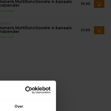
ismerk Multifunctionele 4-kanaals
19,95
ndzender
voorraad
ISMERK
ismerk Multifunctionele 4-kanaals
21,95
ndzender
voorraad
Over