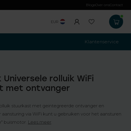
Blogs
Over ons
Contact
Gratis verzending
b
EUR
Klantenservice
Universele rolluik WiFi
t met ontvanger
olluik stuurkast met geintegreerde ontvanger en
 aansturing via WiFi kunt u gebruiken voor het aansturen
e" buismotor.
Lees meer
.