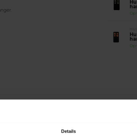
Hu
ha
nger.
Op 
HU
Hu
ha
Op 
Details