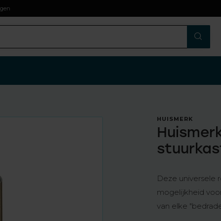
agen
HUISMERK
Huismerk 
stuurkas
Deze universele r
mogelijkheid voor
van elke "bedrad