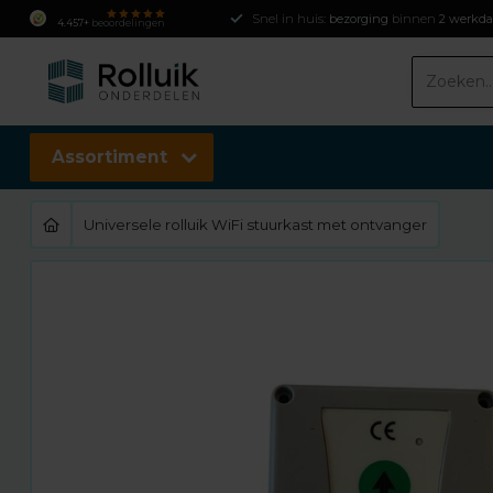
Snel in huis:
bezorging
binnen
2 werkd
4.457+
beoordelingen
Assortiment
Universele rolluik WiFi stuurkast met ontvanger