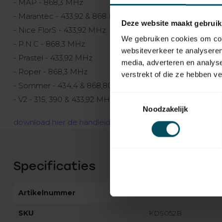
- MAP - 868,3 MHz
- Marantec - 433,92 & 868 MHz
Deze website maakt gebruik
- Nice FlorS - 433,92 MHz
We gebruiken cookies om cont
- P.N.C - 868,3 MHz
websiteverkeer te analyseren
- Prastel - 433,92 MHz
media, adverteren en analys
- Roper - 868,3 MHz
verstrekt of die ze hebben v
- Sommer - 434,4 & 868,80 MHz
Toestemmingsselectie
- V2 - 315, 390 & 433,92 MHz
Noodzakelijk
download hier de handleiding van de
universele rolluik 
Specificaties
Artikelnummer
4781
SKU
KDS052B