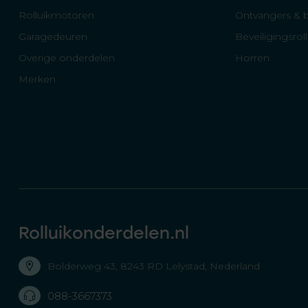
Rolluikmotoren
Ontvangers & 
Garagedeuren
Beveiligingsrol
Overige onderdelen
Horren
Merken
Rolluikonderdelen.nl
Bolderweg 43, 8243 RD Lelystad, Nederland
088-3667373