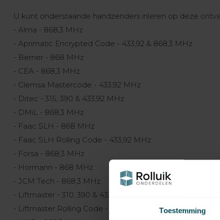
U kunt onderstaande handzenders inleren op deze ontva
- Alma - 868,3 MHz
- Aprimatic Encrypted Code - 433,92 & 868,3 MHz
- Berner - 868 MHz
- CEA - 868,3 MHz
- Clemsa Mastercode - 433,92 MHz
- Ditec - 315, 390 & 433,92 MHz
- DMiL - 868,3 MHz
- Faac SLH - 868 MHz
- Faac SLH Rolling Code - 433,92 MHz
- Forsa - 868,3 MHz
- Hormann - 868 MHz
- JCM Tech - 868,3 MHz
- Liftmaster - 310, 390 & 433,92 MHz
- Liftmaster Rolling Code - 315, 390 & 868,30 MHz
Toestemming