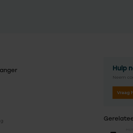
Hulp n
vanger
Neem con
Vraag 
Gerelate
ng
HU