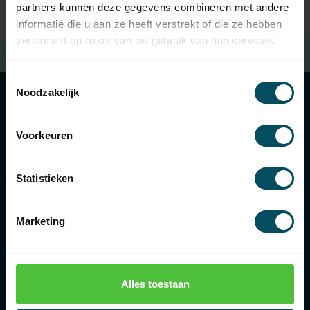
partners kunnen deze gegevens combineren met andere
informatie die u aan ze heeft verstrekt of die ze hebben
verzameld op basis van uw gebruik van hun services.
Free shipping
when spending €100 (in NL)
Toestemmingsselectie
Noodzakelijk
Categories
Voorkeuren
Information
Statistieken
Marketing
€
Alles toestaan
Rolluikonderdelen.nl