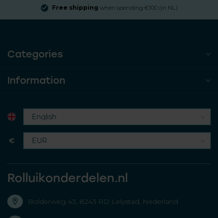
Free shipping
when spending €100 (in NL)
Categories
Information
€
Rolluikonderdelen.nl
Bolderweg 43, 8243 RD Lelystad, Nederland