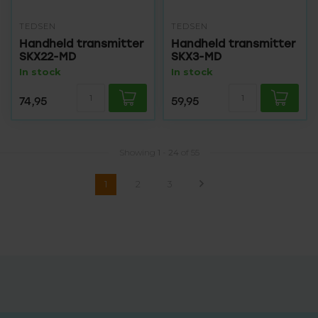
TEDSEN
TEDSEN
Handheld transmitter
Handheld transmitter
SKX22-MD
SKX3-MD
In stock
In stock
74,95
59,95
Showing
1
-
24
of 55
1
2
3