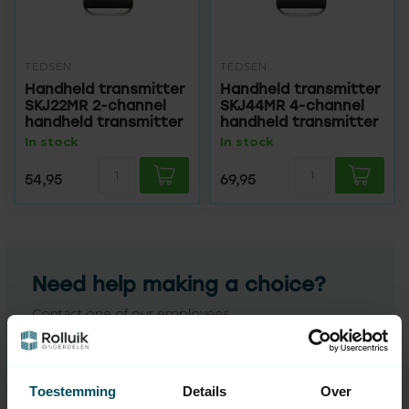
TEDSEN
TEDSEN
Handheld transmitter
Handheld transmitter
SKJ22MR 2-channel
SKJ44MR 4-channel
handheld transmitter
handheld transmitter
In stock
In stock
54,95
69,95
Need help making a choice?
Contact one of our employees
We’re happy to help
Toestemming
Details
Over