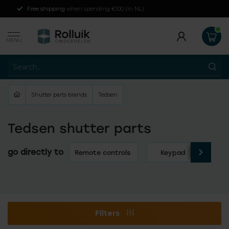
Free shipping
when spending €100 (in NL)
MENU
Shutter parts brands
Tedsen
Tedsen shutter parts
go directly to
Remote controls
Keypad
Wir
Filters