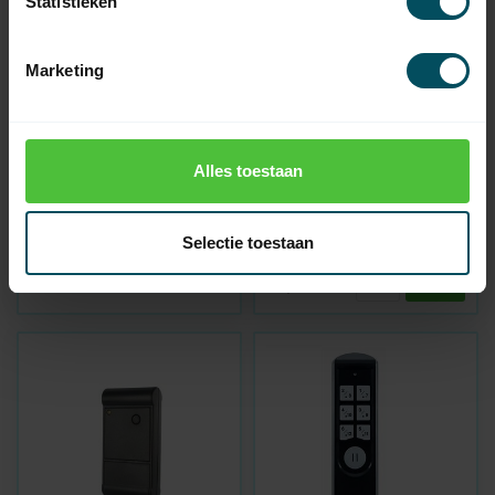
Statistieken
Marketing
TEDSEN
TEDSEN
Alles toestaan
Handheld transmitter
Handheld transmitter
SKX1-WD
SKX1-WD - Copy
In stock
Selectie toestaan
Out of stock
49,95