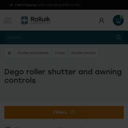
Free shipping
when spending €100 (in NL)
MENU
Shutter parts brands
Entrya
Shutter controls
Dego roller shutter and awning
controls
Filters