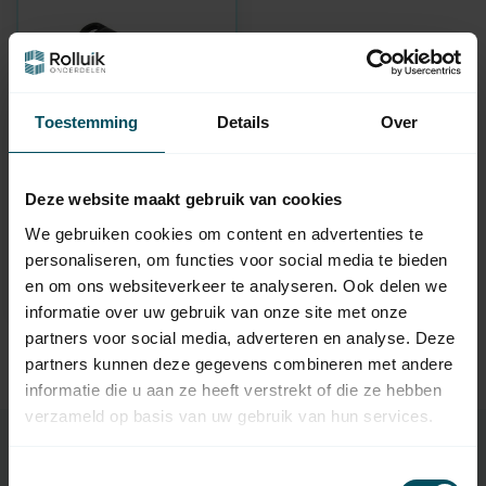
Toestemming
Details
Over
ENTRYA
Deze website maakt gebruik van cookies
Shutter control: DKG
digital key
We gebruiken cookies om content en advertenties te
In stock
personaliseren, om functies voor social media te bieden
en om ons websiteverkeer te analyseren. Ook delen we
52,95
informatie over uw gebruik van onze site met onze
partners voor social media, adverteren en analyse. Deze
partners kunnen deze gegevens combineren met andere
informatie die u aan ze heeft verstrekt of die ze hebben
verzameld op basis van uw gebruik van hun services.
Roller shutter parts in the webshop
Toestemmingsselectie