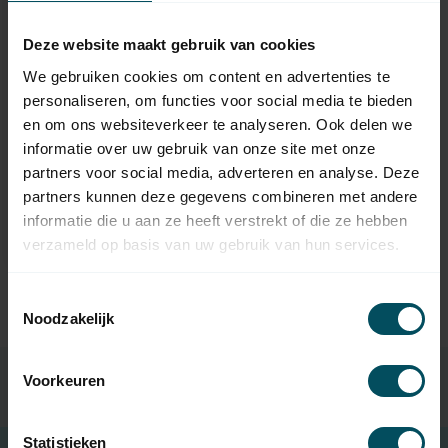
Deze website maakt gebruik van cookies
We gebruiken cookies om content en advertenties te
personaliseren, om functies voor social media te bieden
en om ons websiteverkeer te analyseren. Ook delen we
FAHER
informatie over uw gebruik van onze site met onze
DC661 wireless timer
partners voor social media, adverteren en analyse. Deze
5-channel
partners kunnen deze gegevens combineren met andere
In stock
informatie die u aan ze heeft verstrekt of die ze hebben
69,95
verzameld op basis van uw gebruik van hun services.
Toestemmingsselectie
Noodzakelijk
Voorkeuren
Statistieken