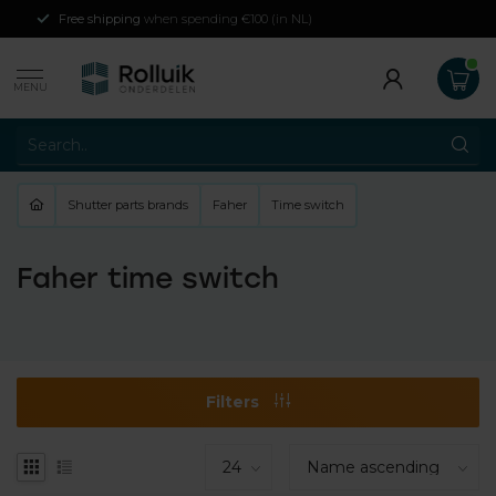
Free shipping
when spending €100 (in NL)
MENU
Shutter parts brands
Faher
Time switch
Faher time switch
Filters