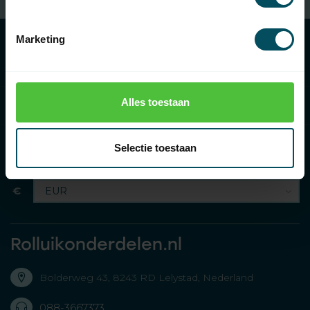
Affiliated to
Home shopping guarantee
Marketing
Categories
Alles toestaan
Information
Selectie toestaan
€
Rolluikonderdelen.nl
Bolderweg 43, 8243 RD Lelystad, Nederland
088-3667373