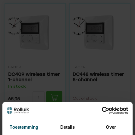
FAHER
FAHER
DC409 wireless timer
DC448 wireless timer
1-channel
5-channel
In stock
65,95
Out of stock
Toestemming
Details
Over