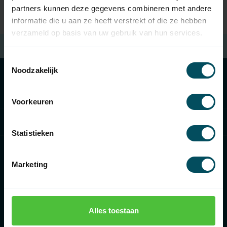
partners kunnen deze gegevens combineren met andere
informatie die u aan ze heeft verstrekt of die ze hebben
verzameld op basis van uw gebruik van hun services.
Free shipping
when spending €100 (in NL)
Toestemmingsselectie
Noodzakelijk
Categories
Voorkeuren
Information
Statistieken
Marketing
€
Alles toestaan
Rolluikonderdelen.nl