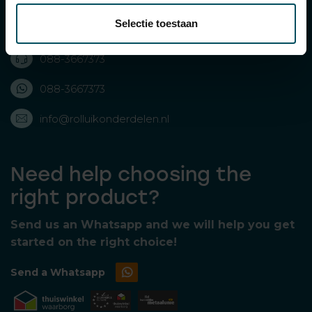
Selectie toestaan
Bolderweg 43, 8243 RD Lelystad, Nederland
088-3667373
088-3667373
info@rolluikonderdelen.nl
Need help choosing the
right product?
Send us an Whatsapp and we will help you get
started on the right choice!
Send a Whatsapp