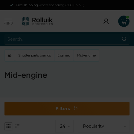
Free shipping
when spending €100 (in NL)
MENU
Shutter parts brands
Elsamec
Mid-engine
Mid-engine
Filters