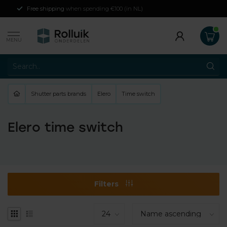
Free shipping
when spending €100 (in NL)
MENU
Shutter parts brands
Elero
Time switch
Elero time switch
Filters