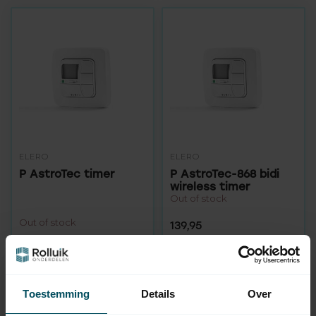
ELERO
ELERO
P AstroTec timer
P AstroTec-868 bidi
wireless timer
Out of stock
Out of stock
139,95
Toestemming
Details
Over