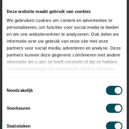
Deze website maakt gebruik van cookies
We gebruiken cookies om content en advertenties te
personaliseren, om functies voor social media te bieden
en om ons websiteverkeer te analyseren. Ook delen we
ELERO
informatie over uw gebruik van onze site met onze
Surface-mount
housing
partners voor social media, adverteren en analyse. Deze
In stock
partners kunnen deze gegevens combineren met andere
informatie die u aan ze heeft verstrekt of die ze hebben
34,95
verzameld op basis van uw gebruik van hun services.
Toestemmingsselectie
Noodzakelijk
Voorkeuren
Statistieken
Free shipping
when spending €100 (in NL)