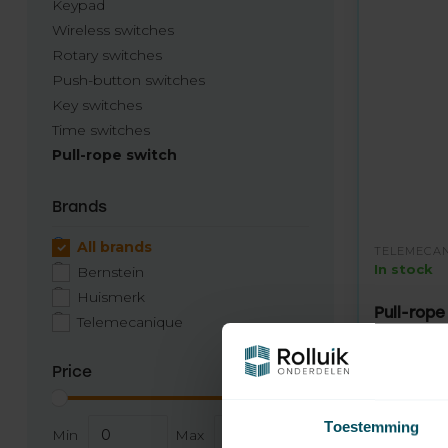
Keypad
Wireless switches
Rotary switches
Push-button switches
Key switches
Time switches
Pull-rope switch
Brands
All brands
TELEMECA
In stock
Bernstein
Huismerk
Pull-rope
Telemecanique
79,95
Price
Toestemming
Min
Max