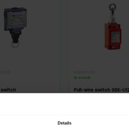
NIQUE
BERNSTEIN
In stock
 switch
Pull-wire switch SEK-U1
49,95
Details