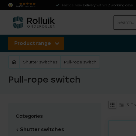
Fast delivery
Delivery
within
2 working days
4.457+
reviews
Product range
Shutter switches
Pull-rope switch
Pull-rope switch
3
Pr
Categories
Shutter switches