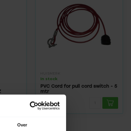
HUISMERK
In stock
PVC Cord for pull cord switch - 5
Z
mtr
59,95
Over