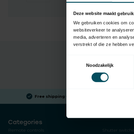
Deze website maakt gebruik
We gebruiken cookies om cont
websiteverkeer te analyseren
media, adverteren en analys
verstrekt of die ze hebben v
Toestemmingsselectie
Noodzakelijk
Free shipping
when spending €100 (in NL)
Categories
Remote controls
Shutter switch