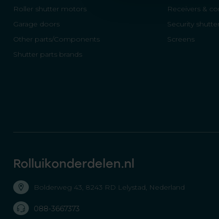
Roller shutter motors
Receivers & con
Garage doors
Security shutte
Other parts/Components
Screens
Shutter parts brands
Rolluikonderdelen.nl
Bolderweg 43, 8243 RD Lelystad, Nederland
088-3667373