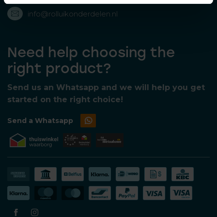
info@rolluikonderdelen.nl
Need help choosing the
right product?
Send us an Whatsapp and we will help you get
started on the right choice!
Send a Whatsapp