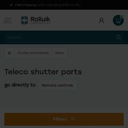
hipping
when spending €100 (in NL)
Affiliated to
Ho
MENU
Shutter parts brands
Teleco
Teleco shutter parts
go directly to
Remote controls
Filters