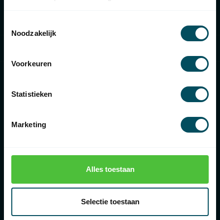
Categories
Toestemmingsselectie
Noodzakelijk
Information
Voorkeuren
Statistieken
€
Marketing
Rolluikonderdelen.nl
Alles toestaan
Bolderweg 43, 8243 RD Lelystad, Nederland
088-3667373
Selectie toestaan
088-3667373