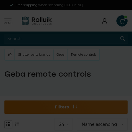
Free shipping
when spending €100 (in NL)
MENU
Shutter parts brands
Geba
Remote controls
Geba remote controls
Filters