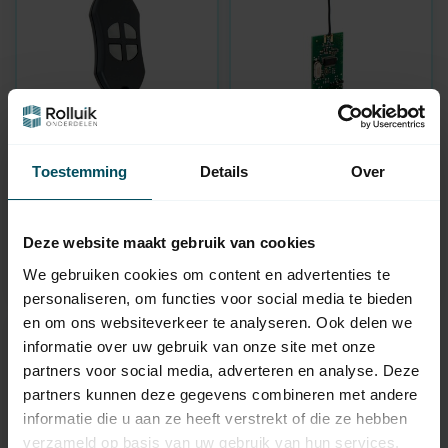
GEBA
GEBA
Toestemming
Details
Over
Micro 4-channel
Receiver circuit board
handheld transmitter
868 MHz for Geba
868 MHz
Cody control box
In stock
In stock
Deze website maakt gebruik van cookies
We gebruiken cookies om content en advertenties te
48,95
58,95
personaliseren, om functies voor social media te bieden
en om ons websiteverkeer te analyseren. Ook delen we
informatie over uw gebruik van onze site met onze
partners voor social media, adverteren en analyse. Deze
partners kunnen deze gegevens combineren met andere
informatie die u aan ze heeft verstrekt of die ze hebben
verzameld op basis van uw gebruik van hun services.