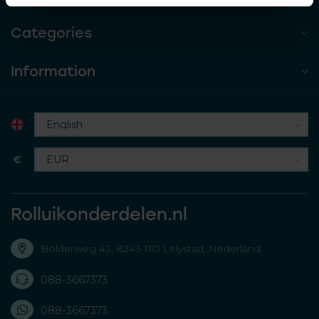
Categories
Information
€
Rolluikonderdelen.nl
Bolderweg 43, 8243 RD Lelystad, Nederland
088-3667373
088-3667373