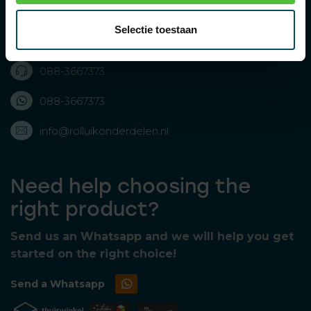
Rolluikonderdelen.nl
Selectie toestaan
Bolderweg 43, 8243 RD Lelystad, Nederland
088-3667373
088-3667373
info@rolluikonderdelen.nl
Need help choosing the
right product?
Send us an Whatsapp and we will help you get
started on the right choice!
Send a Whatsapp