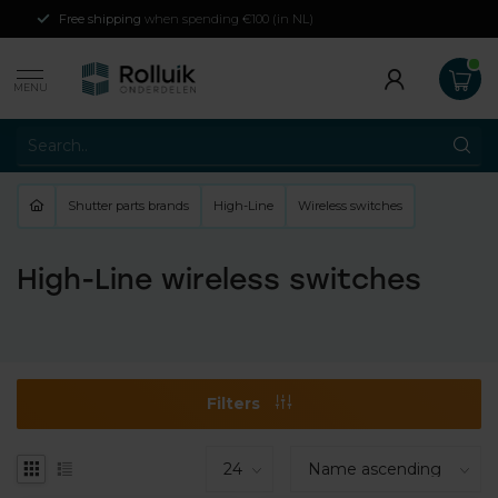
Free shipping
when spending €100 (in NL)
MENU
Shutter parts brands
High-Line
Wireless switches
High-Line wireless switches
Filters