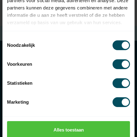
partners voor social media, adverteren en analyse. Deze
partners kunnen deze gegevens combineren met andere
informatie die u aan ze heeft verstrekt of die ze hebben
verzameld op basis van uw gebruik van hun services.
Free shipping
when spending €100 (in NL)
Toestemmingsselectie
Noodzakelijk
Categories
Voorkeuren
Information
Statistieken
Marketing
€
Alles toestaan