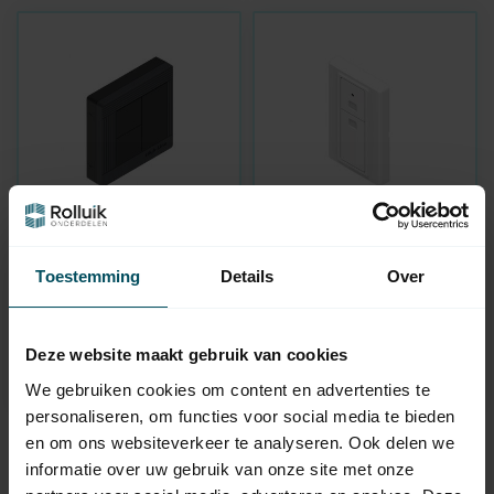
HIGH-LINE
FAAC
DL 3-channel radio
LM Wireless wall
Toestemming
Details
Over
wall transmitter - 868
switch, 433 MHz
MHz
In stock
In stock
Deze website maakt gebruik van cookies
24,95
84,95
We gebruiken cookies om content en advertenties te
personaliseren, om functies voor social media te bieden
en om ons websiteverkeer te analyseren. Ook delen we
informatie over uw gebruik van onze site met onze