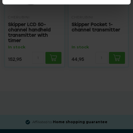
CHERUBINI
CHERUBINI
Skipper LCD 50-
Skipper Pocket 1-
channel handheld
channel transmitter
transmitter with
timer
In stock
In stock
152,95
44,95
Affiliated to
Home shopping guarantee