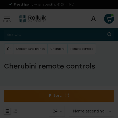
Affiliated to
Home shopping guarantee
MENU
Shutter parts brands
Cherubini
Remote controls
Cherubini remote controls
Filters