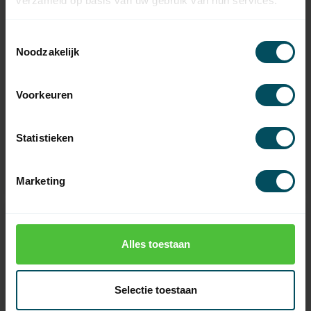
verzameld op basis van uw gebruik van hun services.
Toestemmingsselectie
Noodzakelijk
CHERUBINI
CHERUBINI
Voorkeuren
POP LUX 1-channel
POP LUX 7-channel
handheld transmitter
handheld transmitter
Cool Gray
Cool Gray
Statistieken
In stock
In stock
49,95
64,95
Marketing
Alles toestaan
Selectie toestaan