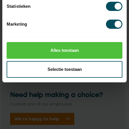
Statistieken
Marketing
MARANTEC
MARANTEC
Digital 317 multi-bit
Digital 318 multi-bit
868 MHz - 999 channel
433 MHz - 999 channel
handheld transmitter
handheld transmitter
In stock
In stock
Alles toestaan
121,95
118,95
Selectie toestaan
Need help making a choice?
Contact one of our employees
We’re happy to help