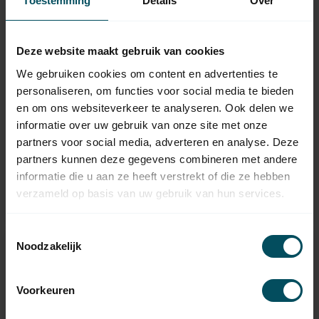
Toestemming
Details
Over
Deze website maakt gebruik van cookies
We gebruiken cookies om content en advertenties te
personaliseren, om functies voor social media te bieden
en om ons websiteverkeer te analyseren. Ook delen we
MARANTEC
MARANTEC
informatie over uw gebruik van onze site met onze
Digital 304 multi-bit
Digital 317 multi-bit
partners voor social media, adverteren en analyse. Deze
868 MHz - 4-channel
433 MHz - 999 channel
handheld transmitter
handheld transmitter
partners kunnen deze gegevens combineren met andere
In stock
informatie die u aan ze heeft verstrekt of die ze hebben
verzameld op basis van uw gebruik van hun services.
Out of stock
121,95
Toestemmingsselectie
Noodzakelijk
Voorkeuren