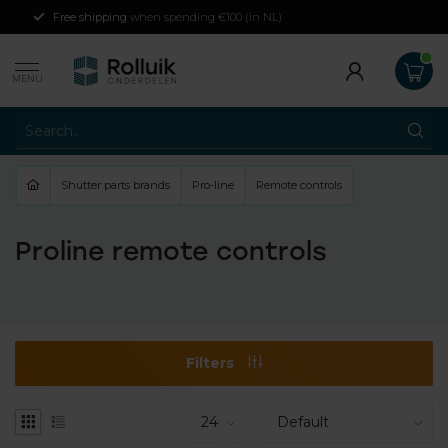
Free shipping
when spending €100 (in NL)
MENU
Shutter parts brands
Pro-line
Remote controls
Proline remote controls
Filters