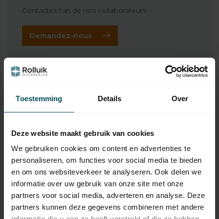
Contactez l'un de nos collaborateurs
Demandez-nous
Produits connexes
BREL
Toestemming
Details
Over
Brel Câble USB avec aimant
9,95
3 mtr
En stock
Deze website maakt gebruik van cookies
We gebruiken cookies om content en advertenties te
BREL
Brel Chargeur USB
15,95
personaliseren, om functies voor social media te bieden
En stock
en om ons websiteverkeer te analyseren. Ook delen we
informatie over uw gebruik van onze site met onze
BREL
partners voor social media, adverteren en analyse. Deze
Brel Connecteur USB-C
partners kunnen deze gegevens combineren met andere
détachable pour câble de
5,95
charge magnétique
informatie die u aan ze heeft verstrekt of die ze hebben