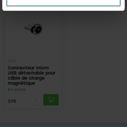
BREL
Connecteur micro
USB détachable pour
câble de charge
magnétique
En stock
3,95