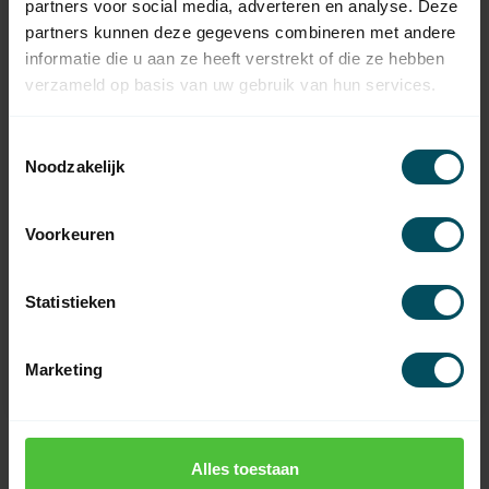
partners voor social media, adverteren en analyse. Deze
partners kunnen deze gegevens combineren met andere
informatie die u aan ze heeft verstrekt of die ze hebben
verzameld op basis van uw gebruik van hun services.
Toestemmingsselectie
Noodzakelijk
BECKER
BECKER
Voorkeuren
Moteur tubulaire
Moteur tubulaire
L..-..M06 -
L..-..M07 - courant
alimentation en
continu, commande
courant continu,
manuelle d'urgence
Statistieken
réglage mécanique
En stock
En stock
Marketing
499,95
749,95
Alles toestaan