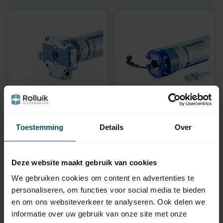
BECKER
BECKER
Moteur tubulaire
Moteur de store L..-..-
Toestemming
Details
Over
L..-..M05 - réglage
C12, réglage
mécanique,
électronique,
commande manuelle
récepteur
d'urgence
Deze website maakt gebruik van cookies
En stock
En stock
We gebruiken cookies om content en advertenties te
personaliseren, om functies voor social media te bieden
279,95
339,95
en om ons websiteverkeer te analyseren. Ook delen we
informatie over uw gebruik van onze site met onze