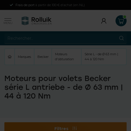
Frais de port
à partir de 100 € d'achat (en NL)
MENU
Moteurs
Série L - de Ø 63 mm |
Marques
Becker
d'obturation
44 à 120 Nm
Moteurs pour volets Becker
série L antriebe - de Ø 63 mm |
44 à 120 Nm
Filtres