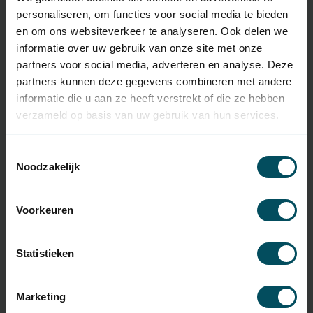
personaliseren, om functies voor social media te bieden
SKU
64176
en om ons websiteverkeer te analyseren. Ook delen we
informatie over uw gebruik van onze site met onze
Type d'Émetteur
Télécommande d'origine
partners voor social media, adverteren en analyse. Deze
manuel
partners kunnen deze gegevens combineren met andere
Fréquence
433,43 MHz
informatie die u aan ze heeft verstrekt of die ze hebben
verzameld op basis van uw gebruik van hun services.
Nombre de canaux
2 canaux
Toestemmingsselectie
Dimensions
37 x 85 x 10 mm
Noodzakelijk
Matériau
plastique
Couleur
gris
Voorkeuren
Pile(s) incluse(s)
oui
Statistieken
Type de batterie
3 Volt CR2032
Batterie(s)
non
Marketing
rechargeable(s)