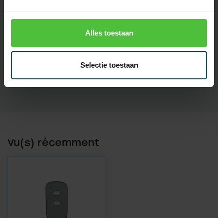
Codage
Code corrigé
Alles toestaan
Introduction
2017
Affichage
Non
Selectie toestaan
Écran tactile
Non
Vu(s) récemment