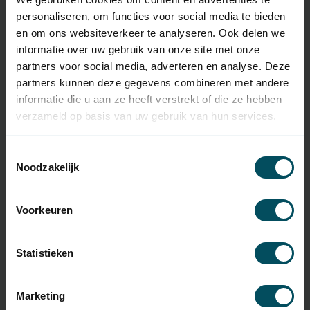
Numéro de l'article
5565
personaliseren, om functies voor social media te bieden
EAN Code
7432257990927
en om ons websiteverkeer te analyseren. Ook delen we
informatie over uw gebruik van onze site met onze
SKU
A510074
partners voor social media, adverteren en analyse. Deze
partners kunnen deze gegevens combineren met andere
Type d'Émetteur
Télécommande d'origine
informatie die u aan ze heeft verstrekt of die ze hebben
manuel
verzameld op basis van uw gebruik van hun services.
Fréquence
433,92 MHz
Toestemmingsselectie
Nombre de canaux
6 canaux
Noodzakelijk
Dimensions
70 x 70 x 20 mm
Voorkeuren
Matériau
plastique
Pile(s) incluse(s)
oui
Statistieken
Type de batterie
CR2430
Batterie(s)
non
Marketing
rechargeable(s)