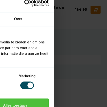
ECT-LINE
lect-Line Opérateur de porte de
184,95
rage
stock
Over
 media te bieden en om ons
ze partners voor social
nformatie die u aan ze heeft
5399
Marketing
Alles toestaan