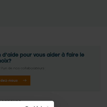
 d’aide pour vous aider à faire le
hoix?
 l'un de nos collaborateurs
dez-nous
connexes