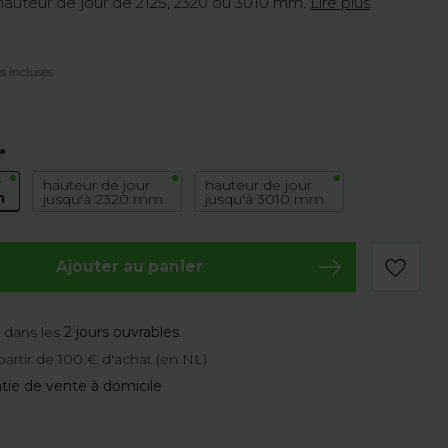
hauteur de jour de 2125, 2320 ou 3010 mm.
Lire plus
.
s incluses
*
r
hauteur de jour
hauteur de jour
m
jusqu'à 2320 mm
jusqu'à 3010 mm
Ajouter au panier
e
dans les
2 jours ouvrables
.
partir de 100 € d'achat (en NL)
tie de vente à domicile