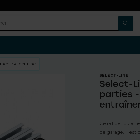
nement Select-Line
SELECT-LINE
Select-L
parties -
entraîne
Ce rail de roulem
de garage. Il est 