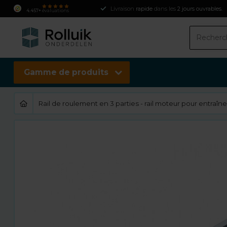
Livraison
rapide
dans les
2 jours ouvrables
.
4.457+
évaluations
Gamme de produits
Rail de roulement en 3 parties - rail moteur pour entraî