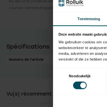
- les rails sont construits en 3 parties
- courroie crantée en plastique pour un fonctionnement s
Toestemming
Deze website maakt gebruik
We gebruiken cookies om cont
Spécifications
websiteverkeer te analyseren
media, adverteren en analys
verstrekt of die ze hebben v
Numéro de l'article
5826
Toestemmingsselectie
Noodzakelijk
Vu(s) récemment