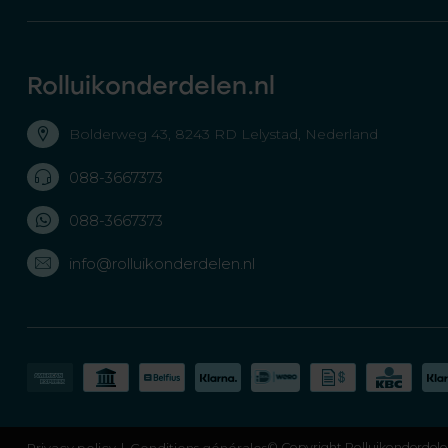
Rolluikonderdelen.nl
Bolderweg 43, 8243 RD Lelystad, Nederland
088-3667373
088-3667373
info@rolluikonderdelen.nl
Privacy policy
Conditions générales
© Copyright Rolluikonderdele