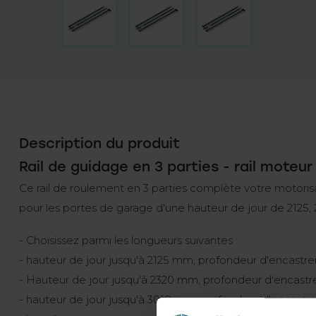
Description du produit
Rail de guidage en 3 parties - rail moteu
Ce rail de roulement en 3 parties complète votre motorisa
pour les portes de garage d'une hauteur de jour de 2125
- Choisissez parmi les longueurs suivantes :
- hauteur de jour jusqu'à 2125 mm, profondeur d'encast
- Hauteur de jour jusqu'à 2320 mm, profondeur d'encas
- hauteur de jour jusqu'à 3010 mm, profondeur d'encas