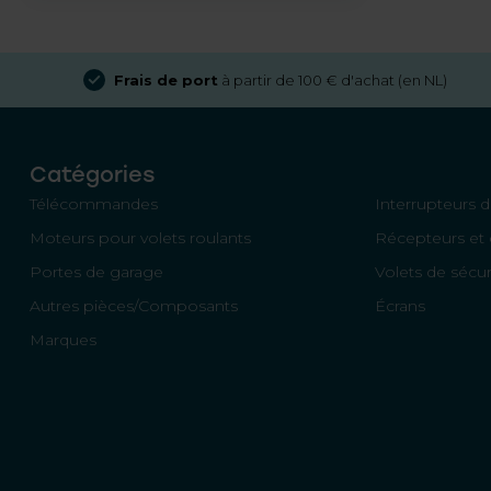
Frais de port
à partir de 100 € d'achat (en NL)
Catégories
Télécommandes
Interrupteurs d
Moteurs pour volets roulants
Récepteurs et 
Portes de garage
Volets de sécur
Autres pièces/Composants
Écrans
Marques