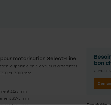
Besoin
r pour motorisation Select-Line
bon c
tion, disponible en 3 longueurs différentes
Contactez
, 2320 ou 3010 mm.
Deman
rement 3325 mm
trement 3575 mm
Produits 
trement 4335 mm