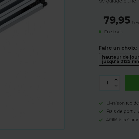
de garage d'une 
79,95
Taxe
En stock
Faire un choix:
hauteur de jou
jusqu'à 2125 m
Livraison
rapid
Frais de port
à 
Affilié à la
Garan