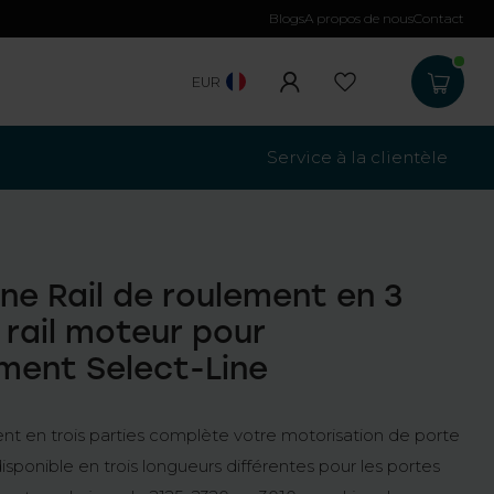
Blogs
A propos de nous
Contact
Frais de port
à partir de 100
EUR
Service à la clientèle
ine Rail de roulement en 3
 rail moteur pour
ment Select-Line
ent en trois parties complète votre motorisation de porte
disponible en trois longueurs différentes pour les portes