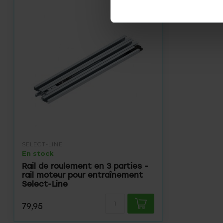
SELECT-LINE
En stock
Rail de roulement en 3 parties -
rail moteur pour entraînement
Select-Line
79,95