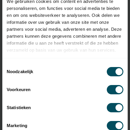
We gebruiken cookies om content en advertenties te
SKU
1811610
personaliseren, om functies voor social media te bieden
en om ons websiteverkeer te analyseren. Ook delen we
Type d'Émetteur
Télécommande d'origine
manuel
informatie over uw gebruik van onze site met onze
partners voor social media, adverteren en analyse. Deze
Fréquence
433,42 Mhz
partners kunnen deze gegevens combineren met andere
informatie die u aan ze heeft verstrekt of die ze hebben
Nombre de canaux
5 canaux
verzameld op basis van uw gebruik van hun services.
Dimensions
140x45x20 mm
Toestemmingsselectie
Poids
45 g
Noodzakelijk
Matériau
plastique
Voorkeuren
Couleur
blanc
Pile(s) incluse(s)
oui
Statistieken
Type de batterie
CR2430
Marketing
Batterie(s)
non