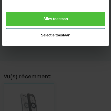
rechargeable(s)
Codage
Somfy RTS
Alles toestaan
Introduction
2020
Affichage
Non
Selectie toestaan
Écran tactile
Non
Vu(s) récemment