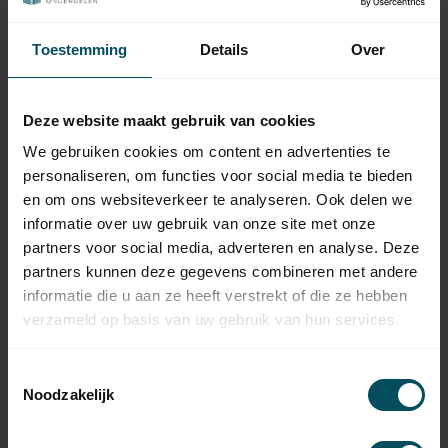
HUISMERK
Huismerk Optrekband 18
10,95
mm, 12 meter
Toestemming
Details
Over
Op voorraad
HUISMERK
Deze website maakt gebruik van cookies
Huismerk Optrekband 18
16,95
mm, extra sterk
We gebruiken cookies om content en advertenties te
Op voorraad
personaliseren, om functies voor social media te bieden
en om ons websiteverkeer te analyseren. Ook delen we
SELVE
informatie over uw gebruik van onze site met onze
Selve Bandgeleider
7,95
partners voor social media, adverteren en analyse. Deze
energiebesparend
partners kunnen deze gegevens combineren met andere
Op voorraad
informatie die u aan ze heeft verstrekt of die ze hebben
verzameld op basis van uw gebruik van hun services.
SELVE
Selve Bandgeleider
kunststof rechthoekig met
3,95
borstel inzet
Toestemmingsselectie
Op voorraad
Noodzakelijk
SELVE