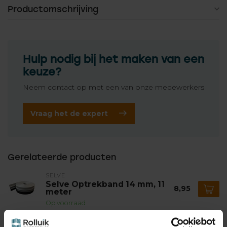
Productomschrijving
Hulp nodig bij het maken van een
keuze?
Neem contact op met een van onze medewerkers
Vraag het de expert
Gerelateerde producten
SELVE
Selve Optrekband 14 mm, 11
8,95
meter
Op voorraad