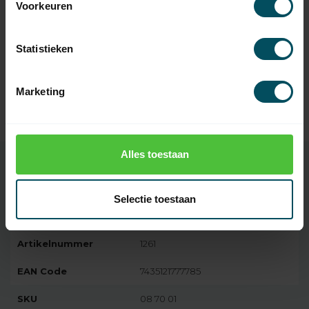
Voorkeuren
Selve Bandgeleider
kunststof rond met borstel
3,95
inzet
Op voorraad
Statistieken
SELVE
Marketing
Selve Kunststof handgreep
5,95
voor optrekband of koord
Op voorraad
Alles toestaan
Specificaties
Selectie toestaan
Artikelnummer
1261
EAN Code
7435121777785
SKU
08 70 01