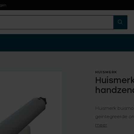
agen
HUISMERK
Huismerk
handzen
Huismerk buismot
geïntegreerde on
meer
.