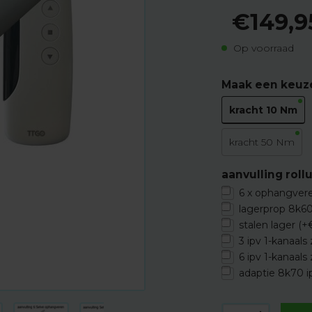
€149,9
Op voorraad
Maak een keuz
kracht 10 Nm
kracht 50 Nm
aanvulling rol
6 x ophangvere
lagerprop 8k60
stalen lager (+
3 ipv 1-kanaals
6 ipv 1-kanaals
adaptie 8k70 i