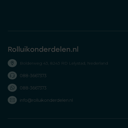
Rolluikonderdelen.nl
Bolderweg 43, 8243 RD Lelystad, Nederland
088-3667373
088-3667373
info@rolluikonderdelen.nl