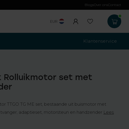
Blogs
Over ons
Contact
Gratis verzending
b
EUR
Klantenservice
 Rolluikmotor set met
der
or TTGO TG ME set, bestaande uit buismotor met
tvanger, adaptieset, motorsteun en handzender
Lees