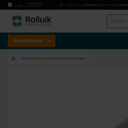
Snel in huis:
bezorging
binnen
2 werkd
4.457+
beoordelingen
Assortiment
Rolluikmotor set met handzender