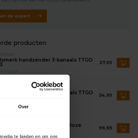
tact op met een van onze medewerkers
het de expert
erde producten
ISMERK
ismerk handzender 3-kanaals TTGO
27,95
3
voorraad
ISMERK
ismerk handzender 6-kanaals TTGO
34,95
6
voorraad
Over
ISMERK
ismerk TTGO TGTIME draadloze
99,95
jdklok 6-kanaals
 media te bieden en om ons
voorraad