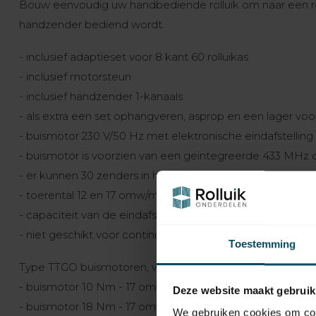
Bouw eenvoudig uw handbediende rolluik om naar een r
handzender bediend wordt.
- inclusief adaptieset voor 8 kant 60 rolluikas
- inclusief motorsteun
- inclusief handzender 1-kanaals
- als extra een set ophangveren, asprop en een lager voor
- buismotor 230 V/50 Hz met elektronische eindafstelling
- buismotor is voorzien van een geïntegreerde 433 MHz 
- er kunnen 30 zenders in het geheugen worden opgesl
- toerental 12 en 17 omw/min, afhankelijk van de kracht
- capaciteit van de eindafstelling 46 omwentelingen
- niet geschikt voor continu gebruik
Toestemming
Type TTGO buismotoren, voor mini rolluik met een as 8 k
- buismotor 10 Nm - 17 omw/min --> rolluik max 3 m2
Deze website maakt gebruik
- buismotor 18 Nm - 17 omw/min --> rolluik max 5 m2
We gebruiken cookies om cont