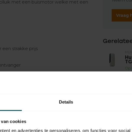
Neem con
olluik met een buismotor welke met een
Vraag 
Gerelate
 een strakke prijs
HU
Hu
TG
ontvanger
Op 
agen
HU
Hu
TG
Op 
Details
ant 60
HU
Hu
 van cookies
ti
ent en advertenties te personaliseren, om functies voor social
Op 