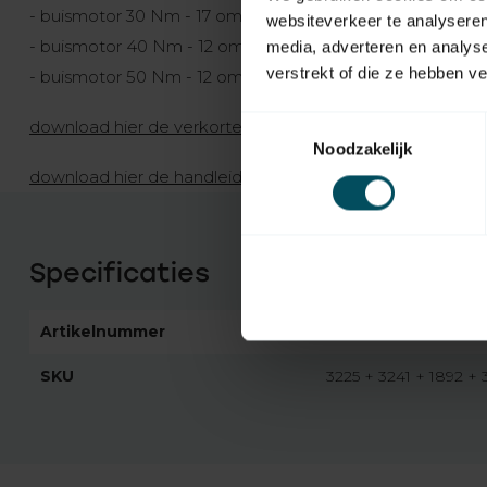
- buismotor 30 Nm - 17 omw/min --> rolluik max 8 m2
websiteverkeer te analyseren
- buismotor 40 Nm - 12 omw/min --> rolluik max 12 m2
media, adverteren en analys
verstrekt of die ze hebben v
- buismotor 50 Nm - 12 omw/min --> rolluik max 15 m2
Toestemmingsselectie
download hier de verkorte handleiding van de TTGO TG
Noodzakelijk
download hier de handleiding van de TTGO TG ME buism
Specificaties
Artikelnummer
4087
SKU
3225 + 3241 + 1892 +