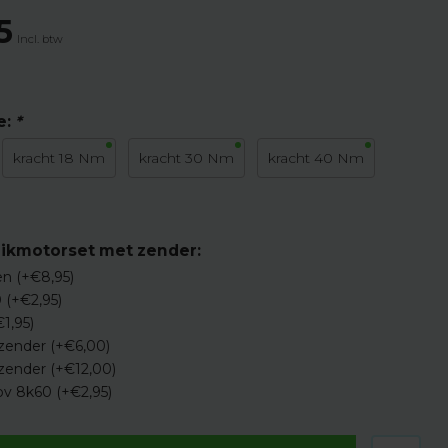
5
Incl. btw
e:
*
kracht 18 Nm
kracht 30 Nm
kracht 40 Nm
luikmotorset met zender:
n (+€8,95)
 (+€2,95)
€1,95)
 zender (+€6,00)
 zender (+€12,00)
pv 8k60 (+€2,95)