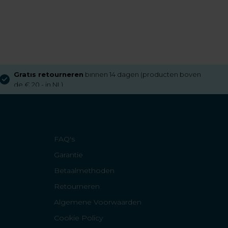
Gratis retourneren
binnen 14 dagen (producten boven
de € 20,- in NL)
FAQ's
Garantie
Betaalmethoden
Retourneren
Algemene Voorwaarden
Cookie Policy