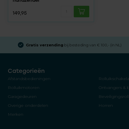
handzender
149,95
Gratis verzending
bij besteding van € 100,- (in NL)
Categorieën
Afstandsbedieningen
Rolluikschakela
Rolluikmotoren
Ontvangers & 
Garagedeuren
Beveiligingsrol
Overige onderdelen
Horren
Merken