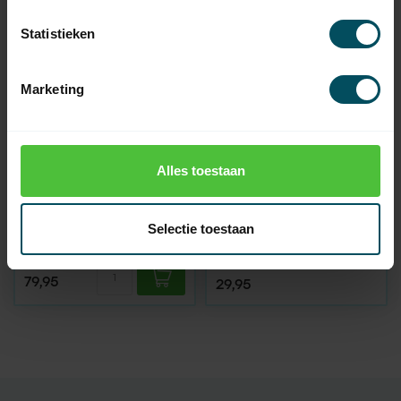
Statistieken
Marketing
Alles toestaan
SELECT-LINE
SELECT-LINE
3-delige looprail -
Zonneklep zender 2-
motorrail voor Select-
kanaals 868 MHz
Line aandrijving
Selectie toestaan
Op voorraad
Niet op voorraad
79,95
29,95