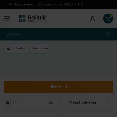
Gratis verzending
bij besteding van € 100,- (in NL)
MENU
Merken
Select-Line
Filters