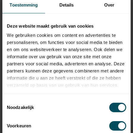
Toestemming
Details
Over
SELECT-LINE
SELECT-LINE
Garagedeur
Externe 1-kanaals
aandrijving set
ontvanger 868 MHz
Op voorraad
Op voorraad
Deze website maakt gebruik van cookies
We gebruiken cookies om content en advertenties te
279,95
35,95
personaliseren, om functies voor social media te bieden
en om ons websiteverkeer te analyseren. Ook delen we
informatie over uw gebruik van onze site met onze
partners voor social media, adverteren en analyse. Deze
Hulp nodig bij het maken van
partners kunnen deze gegevens combineren met andere
een keuze?
informatie die u aan ze heeft verstrekt of die ze hebben
verzameld op basis van uw gebruik van hun services.
Neem contact op met een van onze medewerkers
Toestemmingsselectie
Vraag het de expert
Noodzakelijk
Voorkeuren