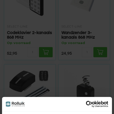
SELECT-LINE
SELECT-LINE
Codeklavier 2-kanaals
Wandzender 3-
868 MHz
kanaals 868 MHz
Op voorraad
Op voorraad
52,95
24,95