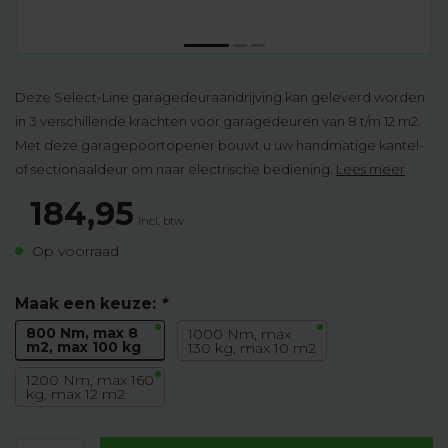
Deze Select-Line garagedeuraandrijving kan geleverd worden
in 3 verschillende krachten voor garagedeuren van 8 t/m 12 m2.
Met deze garagepoortopener bouwt u uw handmatige kantel-
of sectionaaldeur om naar electrische bediening.
Lees meer
.
184,95
Incl. btw
Op voorraad
Maak een keuze:
*
800 Nm, max 8
1000 Nm, max
m2, max 100 kg
130 kg, max 10 m2
1200 Nm, max 160
kg, max 12 m2