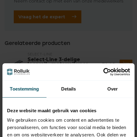
Neem contact op met een van onze medewerkers
Vraag het de expert
Gerelateerde producten
SELECT-LINE
Select-Line 3-delige
looprail - motorrail voor
79,95
Select-Line aandrijving
Op voorraad
Toestemming
Details
Over
SELECT-LINE
Select-Line Handzender 4-
24,95
kanaals 868 MHz
Op voorraad
Deze website maakt gebruik van cookies
We gebruiken cookies om content en advertenties te
SELECT-LINE
personaliseren, om functies voor social media te bieden
Select-Line Zonneklep
29,95
zender 2-kanaals 868 MHz
en om ons websiteverkeer te analyseren. Ook delen we