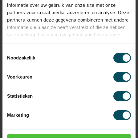
Niet op voorraad
informatie over uw gebruik van onze site met onze
partners voor social media, adverteren en analyse. Deze
SELECT-LINE
partners kunnen deze gegevens combineren met andere
Select-Line Wandzender 3-
24,95
informatie die u aan ze heeft verstrekt of die ze hebben
kanaals 868 MHz
verzameld op basis van uw gebruik van hun services.
Op voorraad
Toestemmingsselectie
SELECT-LINE
Select-Line Codeklavier 2-
Noodzakelijk
52,95
kanaals 868 MHz
Op voorraad
Voorkeuren
Statistieken
Specificaties
Marketing
Artikelnummer
5823
EAN Code
3264941268845