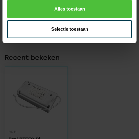
EAN Code
7432257976945
Alles toestaan
SKU
BTE50-W
Selectie toestaan
Recent bekeken
BREL