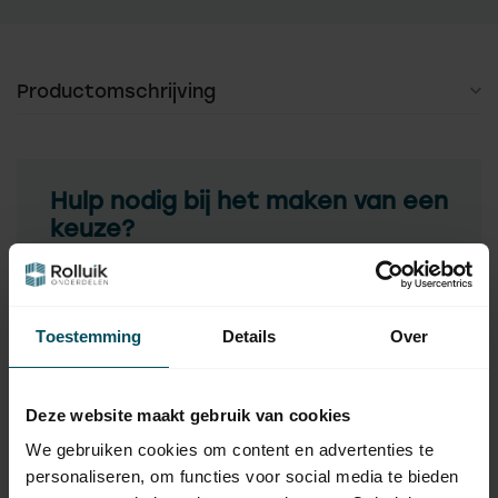
Productomschrijving
Hulp nodig bij het maken van een
keuze?
Neem contact op met een van onze medewerkers
Vraag het de expert
Toestemming
Details
Over
Gerelateerde producten
Deze website maakt gebruik van cookies
We gebruiken cookies om content en advertenties te
BREL
Brel THW2501 1-kanaals Tilt
personaliseren, om functies voor social media te bieden
37,95
& Lift handzender