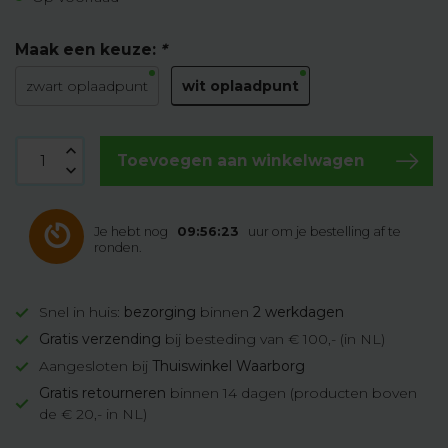
Maak een keuze:
*
wit oplaadpunt
zwart oplaadpunt
Toevoegen aan winkelwagen
Je hebt nog
09:56:23
uur om je bestelling af te
ronden.
Snel in huis:
bezorging
binnen
2 werkdagen
Gratis verzending
bij besteding van € 100,- (in NL)
Aangesloten bij
Thuiswinkel Waarborg
Gratis retourneren
binnen 14 dagen (producten boven
de € 20,- in NL)