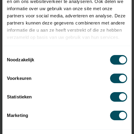
en om ons websiteverkeer te analyseren. Ook delen we
Op voorraad
informatie over uw gebruik van onze site met onze
partners voor social media, adverteren en analyse. Deze
BREL
partners kunnen deze gegevens combineren met andere
Brel THW2515 15-kanaals
44,95
Tilt & Lift handzender
informatie die u aan ze heeft verstrekt of die ze hebben
Op voorraad
verzameld op basis van uw gebruik van hun services.
BREL
Toestemmingsselectie
Brel Brel Home Hub-04 -
Noodzakelijk
87,95
Ultra
Op voorraad
Voorkeuren
Statistieken
Specificaties
Marketing
Artikelnummer
4383