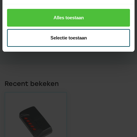
Introductie
2010
Bereik
30 meter
Alles toestaan
Display
Selectie toestaan
Touchscreen
Recent bekeken