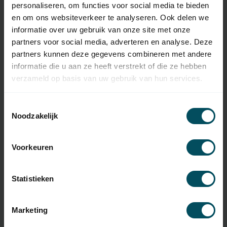
personaliseren, om functies voor social media te bieden
Frequentie
40,685 Mhz
en om ons websiteverkeer te analyseren. Ook delen we
informatie over uw gebruik van onze site met onze
Aantal kanalen
5
partners voor social media, adverteren en analyse. Deze
Afmetingen
107x58x25 mm (hxbxd)
partners kunnen deze gegevens combineren met andere
informatie die u aan ze heeft verstrekt of die ze hebben
Gewicht
45 gram
verzameld op basis van uw gebruik van hun services.
Materiaal
Kunststof
Toestemmingsselectie
Kleur
zwart
Noodzakelijk
Inclusief
batterij(en)
Voorkeuren
Type Batterij
9 Volt
Statistieken
Oplaadbare
batterij(en)
Marketing
Codering
zelflerende codering