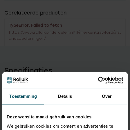
Gerelateerde producten
TypeError: Failed to fetch
https://www.rolluikonderdelen.nl/nl/merken/crawford/afst
andsbedieningen/
Specificaties
Artikelnummer
2545
Toestemming
Details
Over
EAN Code
7432257277264
SKU
K021651
Deze website maakt gebruik van cookies
Type handzender
originele afstandsbediening
We gebruiken cookies om content en advertenties te