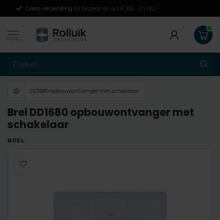
Gratis verzending
bij besteding van € 100,- (in NL)
MENU
DD1680 opbouwontvanger met schakelaar
Brel DD1680 opbouwontvanger met
schakelaar
BREL