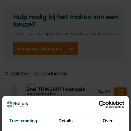
Hulp nodig bij het maken van een
keuze?
Neem contact op met een van onze medewerkers
Vraag het de expert
Gerelateerde producten
BREL
Brel THW2001 1-kanaals
34,95
handzender
Op voorraad
BREL
Brel THW2015 15-kanaals
Toestemming
Details
Over
39,95
handzender