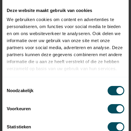
Op voorraad
Deze website maakt gebruik van cookies
BREL
We gebruiken cookies om content en advertenties te
52,95
Brel THW2305 5-kanaals
personaliseren, om functies voor social media te bieden
handzender met tijdklok
en om ons websiteverkeer te analyseren. Ook delen we
informatie over uw gebruik van onze site met onze
BREL
partners voor social media, adverteren en analyse. Deze
114,95
Brel Brel Home DD-7002B
partners kunnen deze gegevens combineren met andere
Hub - DUO
informatie die u aan ze heeft verstrekt of die ze hebben
verzameld op basis van uw gebruik van hun services.
BREL
116,95
Brel Brel Home DD-1554
hub - USB MINI
Toestemmingsselectie
Noodzakelijk
Voorkeuren
Specificaties
Statistieken