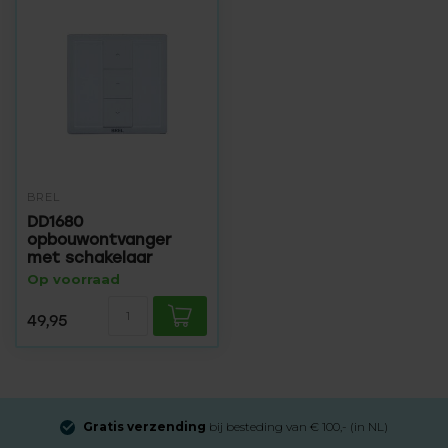
BREL
DD1680
opbouwontvanger
met schakelaar
Op voorraad
49,95
Gratis verzending
bij besteding van € 100,- (in NL)