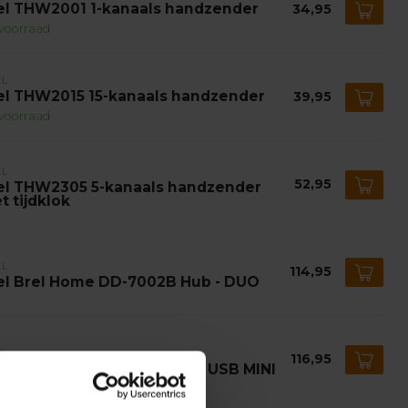
el THW2001 1-kanaals handzender
34,95
voorraad
EL
el THW2015 15-kanaals handzender
39,95
voorraad
EL
52,95
el THW2305 5-kanaals handzender
t tijdklok
EL
114,95
el Brel Home DD-7002B Hub - DUO
EL
116,95
el Brel Home DD-1554 hub - USB MINI