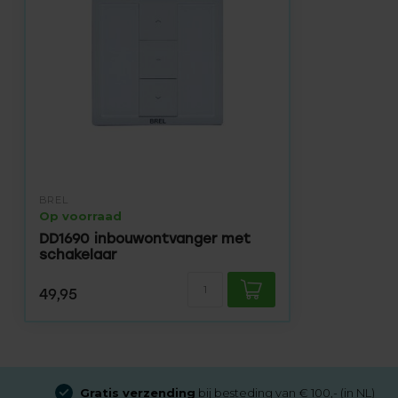
BREL
Op voorraad
DD1690 inbouwontvanger met
schakelaar
49,95
Gratis verzending
bij besteding van € 100,- (in NL)