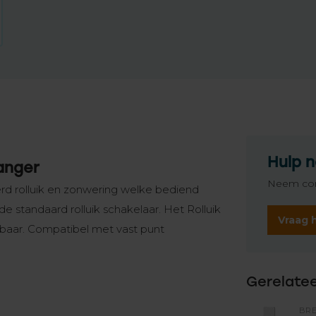
Hulp n
anger
Neem con
erd rolluik en zonwering welke bediend
 standaard rolluik schakelaar. Het Rolluik
Vraag 
baar. Compatibel met vast punt
Gerelate
BR