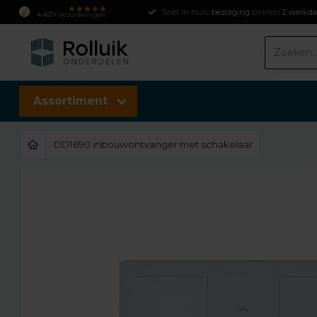
Snel in huis:
bezorging
binnen
2 werkd
4.457+
beoordelingen
Assortiment
DD1690 inbouwontvanger met schakelaar