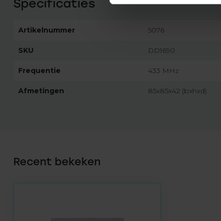
Specificaties
Artikelnummer
5076
SKU
DD1690
Frequentie
433 MHz
Afmetingen
85x85x42 (bxhxd)
Recent bekeken