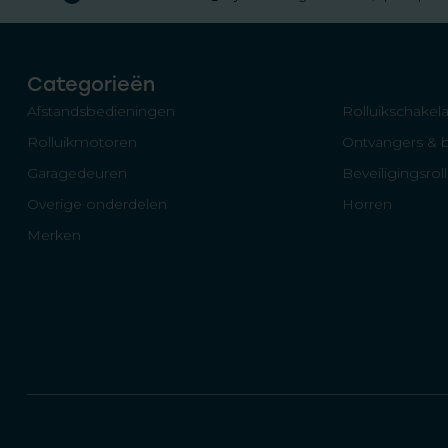
Categorieën
Afstandsbedieningen
Rolluikschakela
Rolluikmotoren
Ontvangers & 
Garagedeuren
Beveiligingsrol
Overige onderdelen
Horren
Merken