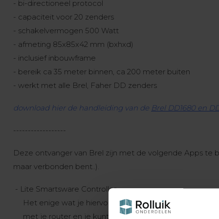
- bi-directioneel protocol
- capaciteit voor 20 zenders
- schakelvermogen 500 Watt
- afmeting 85x85x42 mm (bxhxd)
- inclusief inbouwframe
- bereik ca 35 meter binnen, ca 200 meter buiten
- werkt met alle Brel, Faher DD zenders
download hier de handleiding van de
Brel DD1680 en D
------------------
Deze ontvanger van Brel zijn met de volgende Apps te be
maar verbonden bent..).
- Lite Smartsware Controller
Het enige wat je hiervoor nodig hebt is de Lite stekke
met je router en je kunt van start.