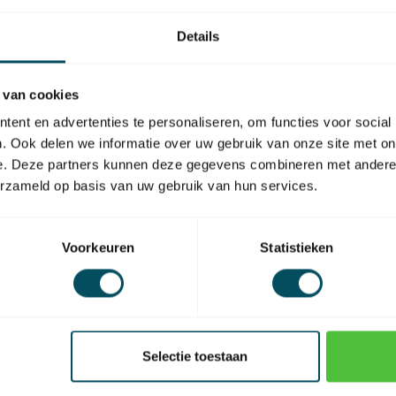
k tijdklokken inschakelen.
Details
 biedt de App de gelegenheid
 van cookies
lijk van de input van sensoren.
ent en advertenties te personaliseren, om functies voor social
aan overdag de rolluiken
. Ook delen we informatie over uw gebruik van onze site met on
e. Deze partners kunnen deze gegevens combineren met andere i
erzameld op basis van uw gebruik van hun services.
o. Combineert diverse app's.
Voorkeuren
Statistieken
jouw omgeving gaat regenen,
in de App store of de Google Play store.
Selectie toestaan