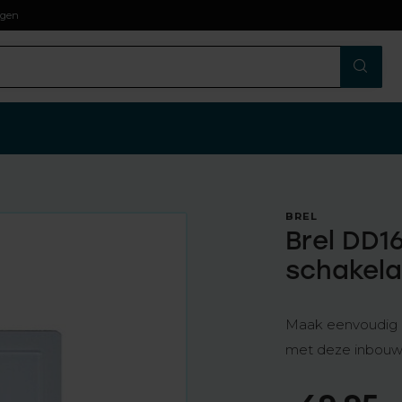
agen
BREL
Brel DD1
schakela
Maak eenvoudig u
met deze inbou