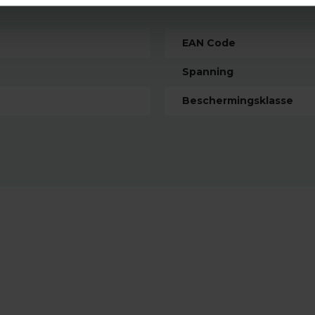
EAN Code
Spanning
Beschermingsklasse