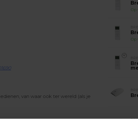
Br
Op 
BR
Br
Op 
BR
Br
D1690
me
BR
Br
dienen, van waar ook ter wereld (als je
BR
Br
r. Deze maakt verbinding