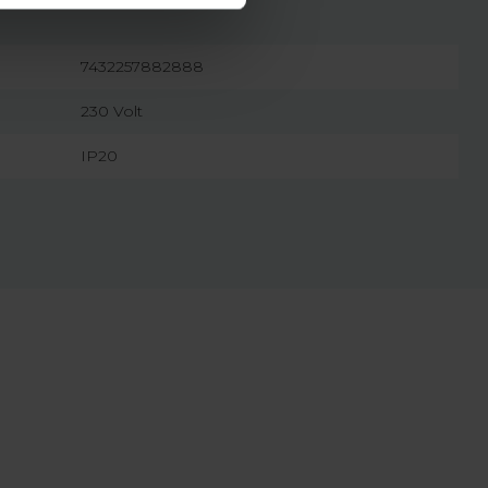
7432257882888
230 Volt
IP20