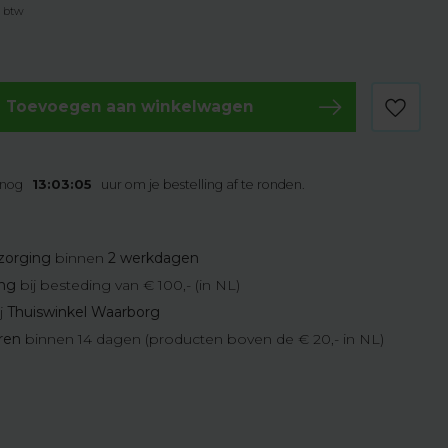
. btw
Toevoegen aan winkelwagen
 nog
13:03:04
uur om je bestelling af te ronden.
zorging
binnen
2 werkdagen
ing
bij besteding van € 100,- (in NL)
j
Thuiswinkel Waarborg
eren
binnen 14 dagen (producten boven de € 20,- in NL)