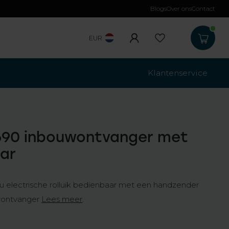
Blogs
Over ons
Contact
Gratis verzending
b
EUR
Klantenservice
690 inbouwontvanger met
ar
 electrische rolluik bedienbaar met een handzender
wontvanger
Lees meer
.