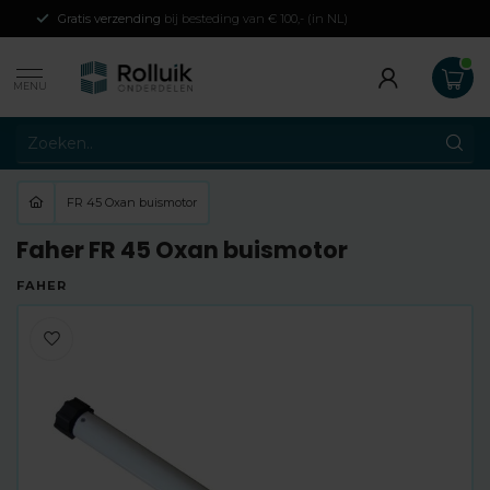
Gratis verzending
bij besteding van € 100,- (in NL)
MENU
FR 45 Oxan buismotor
Faher FR 45 Oxan buismotor
FAHER