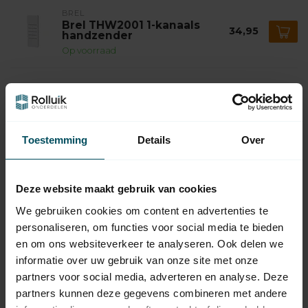
BREL
Brel THW2001 1-kanaals
34,95
handzender
Op voorraad
BREL
Brel Motorsteun voor
4,95
buismotor max 50 Nm
Op voorraad
Toestemming
Details
Over
BREL
Brel Adaptieset 45 mm - as 8
4,95
kant 50 mm
Deze website maakt gebruik van cookies
Op voorraad
We gebruiken cookies om content en advertenties te
personaliseren, om functies voor social media te bieden
BREL
Brel Adaptieset 45 mm - as 8
en om ons websiteverkeer te analyseren. Ook delen we
7,95
kant 60 mm en Ø 63 mm
informatie over uw gebruik van onze site met onze
Op voorraad
partners voor social media, adverteren en analyse. Deze
partners kunnen deze gegevens combineren met andere
BREL