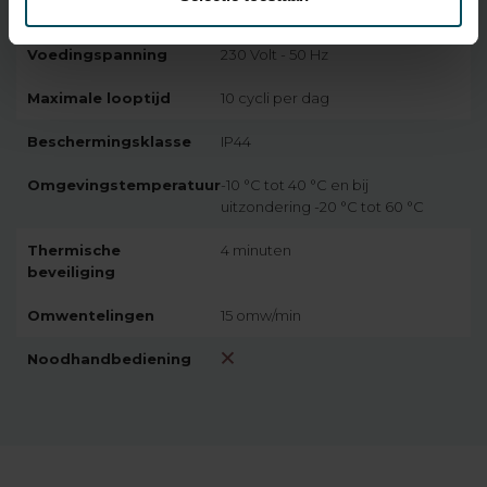
Snoer
5 meter, wit, 0,75 mm2
Voedingspanning
230 Volt - 50 Hz
Maximale looptijd
10 cycli per dag
Beschermingsklasse
IP44
Omgevingstemperatuur
-10 °C tot 40 °C en bij
uitzondering -20 °C tot 60 °C
Thermische
4 minuten
beveiliging
Omwentelingen
15 omw/min
Noodhandbediening