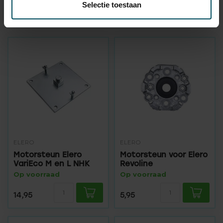
Selectie toestaan
ELERO
ELERO
Motorsteun Elero
Motorsteun voor Elero
VariEco M en L NHK
Revoline
Op voorraad
Op voorraad
14,95
5,95