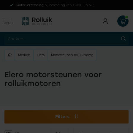
Gratis verzending
bij besteding van € 100,- (in NL)
MENU
Merken
Elero
Motorsteunen rolluikmotor
Elero motorsteunen voor
rolluikmotoren
Filters