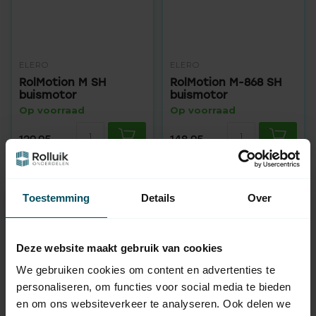
ELERO
ELERO
RolMotion M SH
RolMotion M-868 SH
buismotor
buismotor
Op voorraad
Op voorraad
129,95
148,95
Toestemming
Details
Over
Hulp nodig bij het maken van
een keuze?
Deze website maakt gebruik van cookies
Neem contact op met een van onze medewerkers
We gebruiken cookies om content en advertenties te
personaliseren, om functies voor social media te bieden
Vraag het de expert
en om ons websiteverkeer te analyseren. Ook delen we