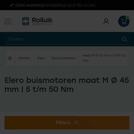
Gratis verzending
bij besteding van € 100,- (in NL)
MENU
maat M Ø 45 mm | 5 t/m 50
Merken
Elero
Rolluikmotoren
Nm
Elero buismotoren maat M Ø 45
mm | 5 t/m 50 Nm
Filters