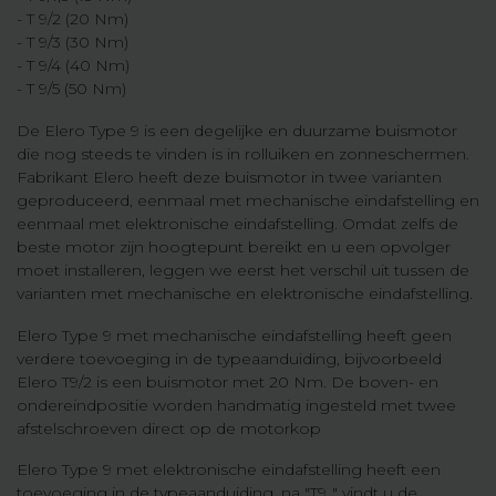
- T 9/2 (20 Nm)
- T 9/3 (30 Nm)
- T 9/4 (40 Nm)
- T 9/5 (50 Nm)
De Elero Type 9 is een degelijke en duurzame buismotor
die nog steeds te vinden is in rolluiken en zonneschermen.
Fabrikant Elero heeft deze buismotor in twee varianten
geproduceerd, eenmaal met mechanische eindafstelling en
eenmaal met elektronische eindafstelling. Omdat zelfs de
beste motor zijn hoogtepunt bereikt en u een opvolger
moet installeren, leggen we eerst het verschil uit tussen de
varianten met mechanische en elektronische eindafstelling.
Elero Type 9 met mechanische eindafstelling heeft geen
verdere toevoeging in de typeaanduiding, bijvoorbeeld
Elero T9/2 is een buismotor met 20 Nm. De boven- en
ondereindpositie worden handmatig ingesteld met twee
afstelschroeven direct op de motorkop
Elero Type 9 met elektronische eindafstelling heeft een
toevoeging in de typeaanduiding, na "T9.." vindt u de