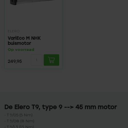
ELERO
VariEco M NHK
buismotor
Op voorraad
249,95
De Elero T9, type 9 --> 45 mm motor
- T 9/05 (5 Nm)
- T 9/08 (8 Nm)
- T 9/1,3 (13 Nm)