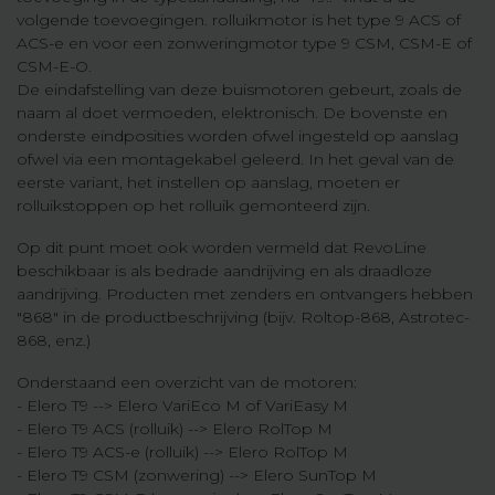
volgende toevoegingen. rolluikmotor is het type 9 ACS of
ACS-e en voor een zonweringmotor type 9 CSM, CSM-E of
CSM-E-O.
De eindafstelling van deze buismotoren gebeurt, zoals de
naam al doet vermoeden, elektronisch. De bovenste en
onderste eindposities worden ofwel ingesteld op aanslag
ofwel via een montagekabel geleerd. In het geval van de
eerste variant, het instellen op aanslag, moeten er
rolluikstoppen op het rolluik gemonteerd zijn.
Op dit punt moet ook worden vermeld dat RevoLine
beschikbaar is als bedrade aandrijving en als draadloze
aandrijving. Producten met zenders en ontvangers hebben
"868" in de productbeschrijving (bijv. Roltop-868, Astrotec-
868, enz.)
Onderstaand een overzicht van de motoren:
- Elero T9 --> Elero VariEco M of VariEasy M
- Elero T9 ACS (rolluik) --> Elero RolTop M
- Elero T9 ACS-e (rolluik) --> Elero RolTop M
- Elero T9 CSM (zonwering) --> Elero SunTop M