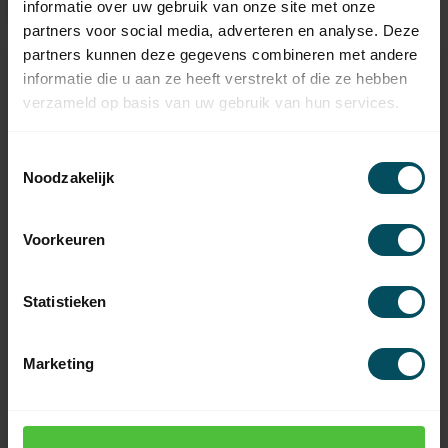
informatie over uw gebruik van onze site met onze
partners voor social media, adverteren en analyse. Deze
partners kunnen deze gegevens combineren met andere
informatie die u aan ze heeft verstrekt of die ze hebben
verzameld op basis van uw gebruik van hun services.
Toestemmingsselectie
Noodzakelijk
Voorkeuren
ELERO
ELERO
RolMotion/D+ M SH
RolMotion/D+ M-868
Statistieken
buismotor
SH buismotor
Op voorraad
Op voorraad
Marketing
134,95
149,95