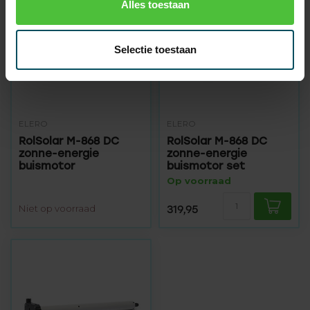
Alles toestaan
Selectie toestaan
ELERO
ELERO
RolSolar M-868 DC
RolSolar M-868 DC
zonne-energie
zonne-energie
buismotor
buismotor set
Op voorraad
Niet op voorraad
319,95