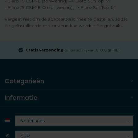
- Elero T9 CSM-E (zonwering) --> Elero SunTop M
- Elero T9 CSM-E-O (zonwering) --> Elero SunTop M
Vergeet niet om de adapterplaat mee te bestellen, zodat
de geïnstalleerde motorsteun kan worden hergebruikt.
Gratis verzending
bij besteding van € 100,- (in NL)
Categorieën
Informatie
€