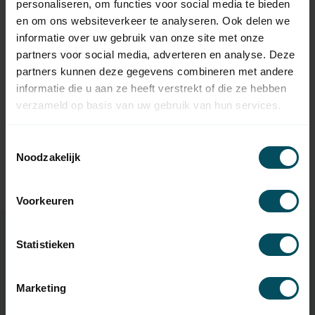
personaliseren, om functies voor social media te bieden
9,95
met doekgleuf - LT60 en T6
en om ons websiteverkeer te analyseren. Ook delen we
Op voorraad
informatie over uw gebruik van onze site met onze
partners voor social media, adverteren en analyse. Deze
SOMFY
partners kunnen deze gegevens combineren met andere
Somfy Meenemer Ø 78 mm
met doekgleuf aluminum -
14,95
informatie die u aan ze heeft verstrekt of die ze hebben
LT60
verzameld op basis van uw gebruik van hun services.
Op voorraad
Toestemmingsselectie
SIMU
Noodzakelijk
Simu Adaptieset tbv as Ø
45,95
89x2
Op voorraad
Voorkeuren
Statistieken
Specificaties
Marketing
Artikelnummer
3078