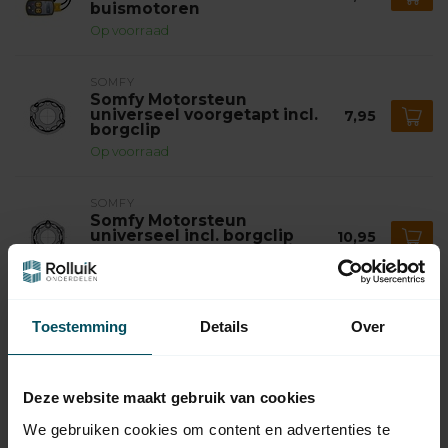
buismotoren
Op voorraad
SOMFY
Somfy Motorsteun
universeel voorgetapt incl.
7,95
borgclip
Op voorraad
SOMFY
Somfy Motorsteun
universeel incl. borgclip
10,95
met schroefvergrendeling
Op voorraad
SIMU
Toestemming
Details
Over
Simu Adaptieset tbv as Ø
7,95
70x1,5
Op voorraad
Deze website maakt gebruik van cookies
We gebruiken cookies om content en advertenties te
SOMFY
Somfy Adaptieset Ø 78 mm