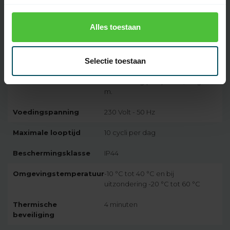
EAN Code
7432257374376
Alles toestaan
SKU
1181186
Selectie toestaan
Motorserie
Somfy Ilmo 50 WT
Snoer
wit 4-aderig (VVF) snoer, lengte 3
m.
Voedingspanning
230 Volt - 50 Hz
Maximale looptijd
10 cycli per dag
Beschermingsklasse
IP44
Omgevingstemperatuur
-10 °C tot 40 °C en bij
uitzondering -20 °C tot 60 °C
Thermische
4 minuten
beveiliging