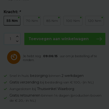
Kracht:
*
55 Nm
70 Nm
85 Nm
100 Nm
120 Nm
Toevoegen aan winkelwagen
Je hebt nog
09:06:14
uur om je bestelling af te
ronden.
Snel in huis:
bezorging
binnen
2 werkdagen
Gratis verzending
bij besteding van € 100,- (in NL)
Aangesloten bij
Thuiswinkel Waarborg
Gratis retourneren
binnen 14 dagen (producten boven
de € 20,- in NL)