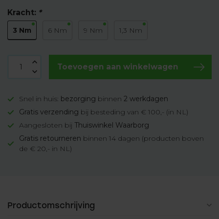
Kracht:
*
3 Nm
6 Nm
9 Nm
1,3 Nm
Toevoegen aan winkelwagen
Snel in huis:
bezorging
binnen
2 werkdagen
Gratis verzending
bij besteding van € 100,- (in NL)
Aangesloten bij
Thuiswinkel Waarborg
Gratis retourneren
binnen 14 dagen (producten boven
de € 20,- in NL)
Productomschrijving