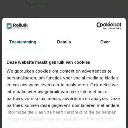
Op voorraad
SOMFY
Somfy Motornok LS40
4,95
vierkant 10x10 mm
Op voorraad
Toestemming
Details
Over
SOMFY
Somfy Aanpassing
3,95
motorkop LT40 naar LT50
Deze website maakt gebruik van cookies
Op voorraad
We gebruiken cookies om content en advertenties te
personaliseren, om functies voor social media te bieden
SOMFY
Somfy Motorbeugel LS40
en om ons websiteverkeer te analyseren. Ook delen we
4,95
staal
informatie over uw gebruik van onze site met onze
Op voorraad
partners voor social media, adverteren en analyse. Deze
partners kunnen deze gegevens combineren met andere
informatie die u aan ze heeft verstrekt of die ze hebben
verzameld op basis van uw gebruik van hun services.