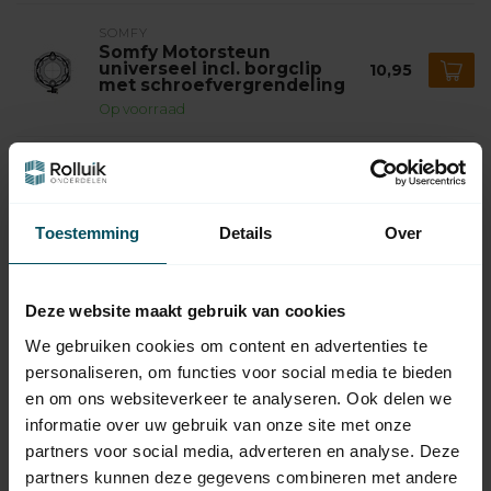
SOMFY
Somfy Motorsteun
universeel incl. borgclip
10,95
met schroefvergrendeling
Op voorraad
SOMFY
Somfy Adaptieset Ø 78 mm
9,95
met doekgleuf - LT60 en T6
Op voorraad
Toestemming
Details
Over
SOMFY
Somfy Meenemer Ø 78 mm
Deze website maakt gebruik van cookies
met doekgleuf aluminum -
14,95
LT60
We gebruiken cookies om content en advertenties te
Op voorraad
personaliseren, om functies voor social media te bieden
en om ons websiteverkeer te analyseren. Ook delen we
SOMFY
informatie over uw gebruik van onze site met onze
109,95
Somfy Sunis WireFree io
partners voor social media, adverteren en analyse. Deze
zonsensor
partners kunnen deze gegevens combineren met andere