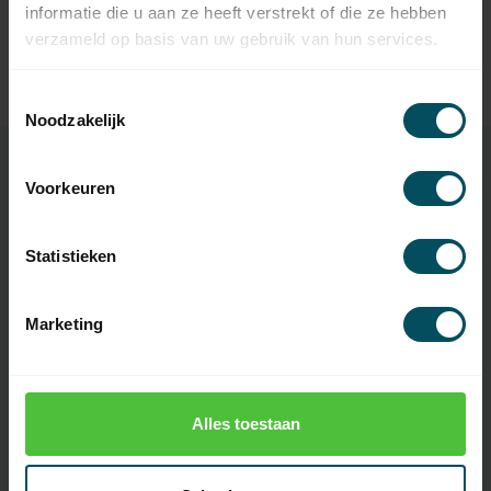
informatie die u aan ze heeft verstrekt of die ze hebben
SOMFY
verzameld op basis van uw gebruik van hun services.
Somfy Eolis 3D Wirefree
109,95
wind sensor io
Op voorraad
Toestemmingsselectie
Noodzakelijk
Voorkeuren
Specificaties
Statistieken
Artikelnummer
4979
Marketing
EAN Code
7432257896854
SKU
1161205
Motorserie
Somfy Sunilus io
Alles toestaan
Snoer
wit 3-aderig (VVF) snoer, lengte 5
meter