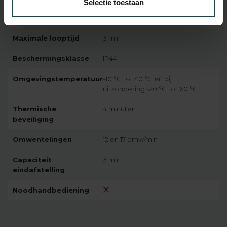
Selectie toestaan
Voedingspanning
230 Volt - 50 Hz
Maximale looptijd
3 min
Beschermingsklasse
IP44
Omgevingstemperatuur
-10 °C tot 40 °C en bij
uitzondering -20 °C tot 60 °C
Thermische
4 minuten
beveiliging
Omwentelingen
12 en 17 omw/min
Capaciteit
3 min
eindafstelling
Noodhandbediening