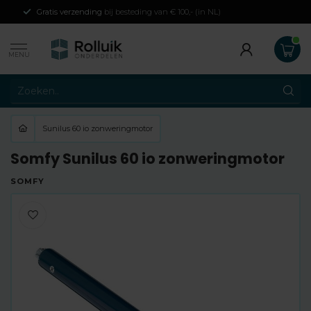
Gratis verzending
bij besteding van € 100,- (in NL)
MENU
Sunilus 60 io zonweringmotor
Somfy Sunilus 60 io zonweringmotor
SOMFY