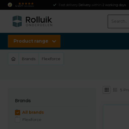
Fast delivery
Delivery
within
2 working days
4.457+
reviews
Product range
Brands
Flexiforce
5
Pr
Brands
All brands
Flexiforce