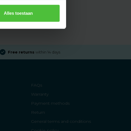
Alles toestaan
Free returns
within 14 days
FAQs
Warranty
Payment methods
Return
General terms and conditions
Cookie policy