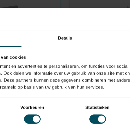
Details
 van cookies
ent en advertenties te personaliseren, om functies voor social
E
FLEXIFORCE
. Ook delen we informatie over uw gebruik van onze site met on
In stock
e. Deze partners kunnen deze gegevens combineren met andere i
r holder, low system
Single universal roll hol
erzameld op basis van uw gebruik van hun services.
5,95
Voorkeuren
Statistieken