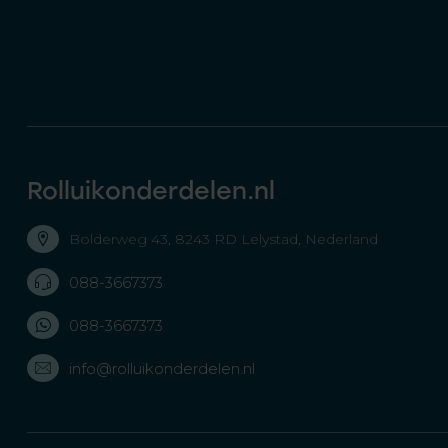
Rolluikonderdelen.nl
Bolderweg 43, 8243 RD Lelystad, Nederland
088-3667373
088-3667373
info@rolluikonderdelen.nl