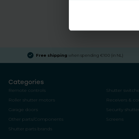
Free shipping
when spending €100 (in NL)
Categories
Remote controls
Shutter switch
Roller shutter motors
Receivers & con
Garage doors
Security shutte
Other parts/Components
Screens
Shutter parts brands