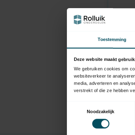
Toestemming
Deze website maakt gebruik
We gebruiken cookies om cont
FLEXIFORC
websiteverkeer te analyseren
In stock
media, adverteren en analys
Top rolle
verstrekt of die ze hebben v
8,95
Toestemmingsselectie
Noodzakelijk