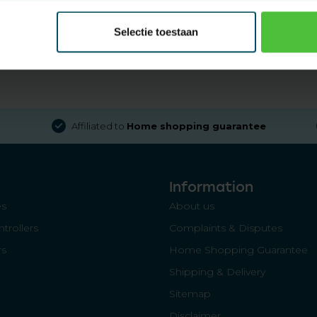
Selectie toestaan
Affiliated to
Home shopping guarantee
Information
es
About us
trollers
Complaints & Disputes
rs
Home Shopping Guarantee
Shipping & Delivery
Sitemap
Disclaimer