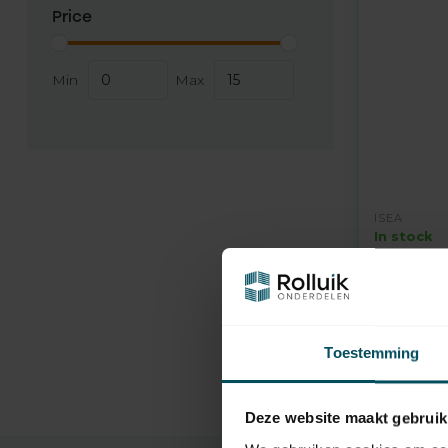
Price
Min
Max
ISEA
In stock
Running w
scissor 
14,95
Toestemming
Deze website maakt gebruik