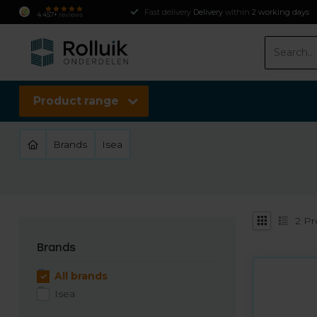
Fast delivery
Delivery
within
2 working days
4.457+
reviews
Product range
Brands
Isea
2
Pr
Brands
All brands
Isea