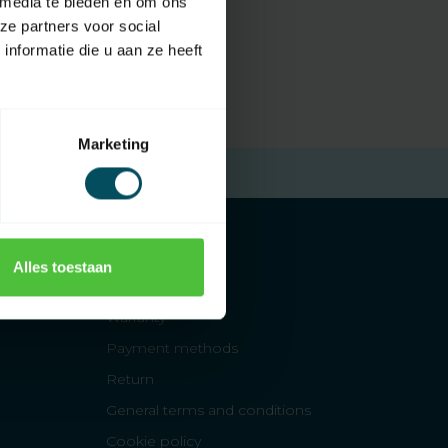
 media te bieden en om ons
ze partners voor social
nformatie die u aan ze heeft
Marketing
Free returns
within 14 days
Alles toestaan
FAQs
Warranty
Payment methods
Return
General terms and conditions
Cookie policy