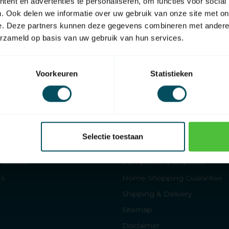
ent en advertenties te personaliseren, om functies voor social
. Ook delen we informatie over uw gebruik van onze site met on
e. Deze partners kunnen deze gegevens combineren met andere i
erzameld op basis van uw gebruik van hun services.
Voorkeuren
Statistieken
Affiliated to
Home shopping guarantee
Information
Selectie toestaan
es
About us
trollers
Complaints & Disputes
rs
Home Shopping Guarantee
Shipping & Delivery
Sitemap
Disclaimer