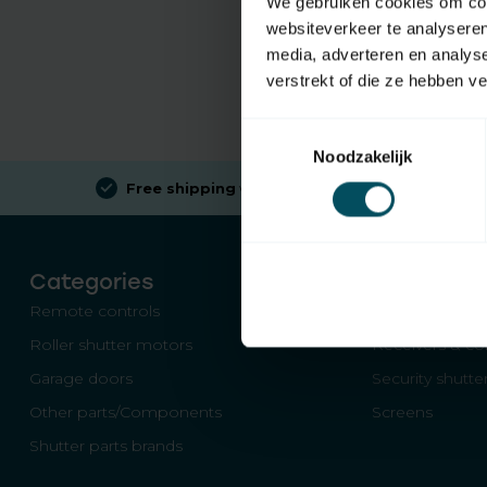
We gebruiken cookies om cont
websiteverkeer te analyseren
media, adverteren en analys
verstrekt of die ze hebben v
Toestemmingsselectie
Noodzakelijk
Free shipping
when spending €100 (in NL)
Categories
Remote controls
Shutter switch
Roller shutter motors
Receivers & con
Garage doors
Security shutte
Other parts/Components
Screens
Shutter parts brands