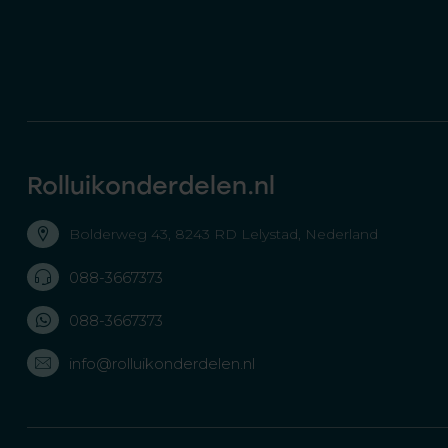
Rolluikonderdelen.nl
Bolderweg 43, 8243 RD Lelystad, Nederland
088-3667373
088-3667373
info@rolluikonderdelen.nl