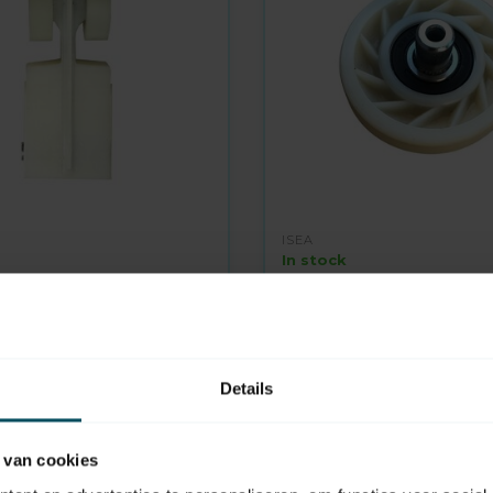
ISEA
In stock
heel above rolling
Running wheel under rol
gate
scissor fence
14,95
Details
 van cookies