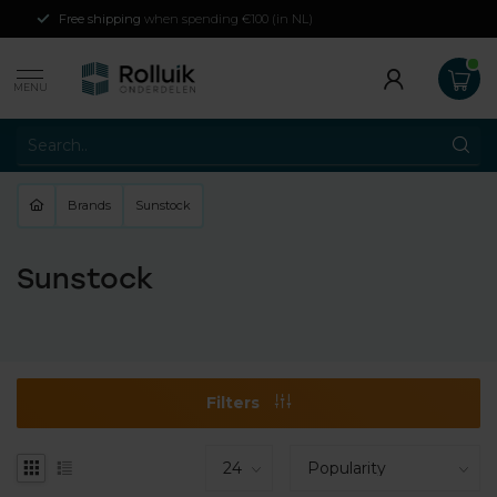
Free shipping
when spending €100 (in NL)
MENU
Brands
Sunstock
Sunstock
Filters