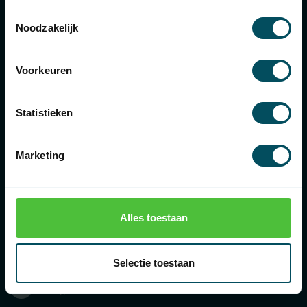
Toestemmingsselectie
Information
Noodzakelijk
Voorkeuren
Statistieken
€
Marketing
Rolluikonderdelen.nl
Bolderweg 43, 8243 RD Lelystad, Nederland
Alles toestaan
088-3667373
088-3667373
Selectie toestaan
info@rolluikonderdelen.nl