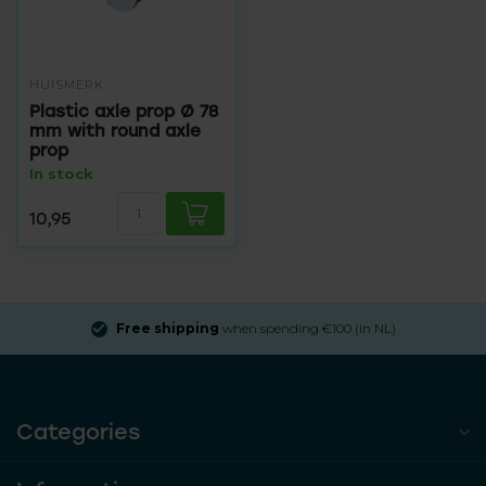
HUISMERK
Plastic axle prop Ø 78
mm with round axle
prop
In stock
10,95
Free shipping
when spending €100 (in NL)
Categories