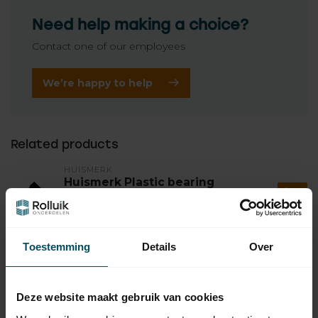
Need help making a choice?
Contact one of our employees
We’re happy to help
Related products
HUISMERK
Huismerk Plastic bearing
block for drop-down screen,
6,95
bore Ø 12 mm
In stock
Toestemming
Details
Over
SELVE
Selve Roller shutter steel
bearing Ø 28 mm, shaft hole
4,95
Ø 12 mm
Deze website maakt gebruik van cookies
In stock