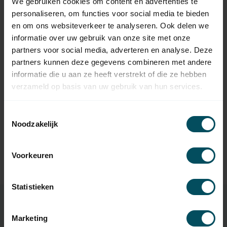
We gebruiken cookies om content en advertenties te
personaliseren, om functies voor social media te bieden
SELVE
Selve Precision steel
en om ons websiteverkeer te analyseren. Ook delen we
bearing Ø 28 mm, bore Ø 12
6,95
informatie over uw gebruik van onze site met onze
mm
partners voor social media, adverteren en analyse. Deze
In stock
partners kunnen deze gegevens combineren met andere
informatie die u aan ze heeft verstrekt of die ze hebben
SELVE
verzameld op basis van uw gebruik van hun services.
Selve Precision steel
bearing Ø 32 mm, bore Ø 15
7,95
mm
Toestemmingsselectie
In stock
Noodzakelijk
HUISMERK
Huismerk Aluminium
14,95
Voorkeuren
bearing block
In stock
Statistieken
Marketing
Specifications