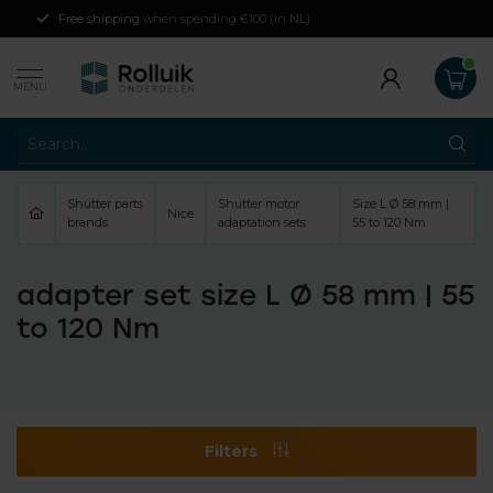
Free shipping
when spending €100 (in NL)
MENU
Shutter parts
Shutter motor
Size L Ø 58 mm |
Nice
brands
adaptation sets
55 to 120 Nm
adapter set size L Ø 58 mm | 55
to 120 Nm
Filters