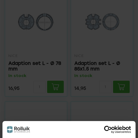
NICE
NICE
Adaption set L - Ø 78
Adaption set L - Ø
mm
85x1.5 mm
In stock
In stock
16,95
14,95