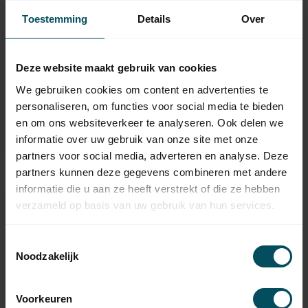
Toestemming
Details
Over
NICE
NICE
Deze website maakt gebruik van cookies
Adaption set L - Ø 89
Adaptation set L - Ø
We gebruiken cookies om content en advertenties te
mm
102x2 mm
personaliseren, om functies voor social media te bieden
In stock
In stock
en om ons websiteverkeer te analyseren. Ook delen we
18,95
34,95
informatie over uw gebruik van onze site met onze
partners voor social media, adverteren en analyse. Deze
partners kunnen deze gegevens combineren met andere
informatie die u aan ze heeft verstrekt of die ze hebben
verzameld op basis van uw gebruik van hun services.
Need help making a choice?
Contact one of our employees
Toestemmingsselectie
Noodzakelijk
We’re happy to help
Voorkeuren