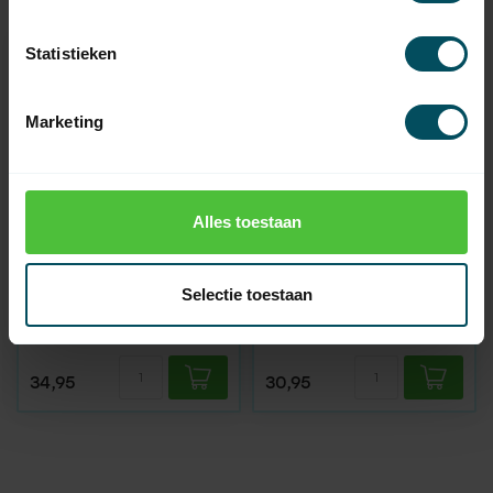
Statistieken
Marketing
Alles toestaan
NICE
NICE
Adaptation set L - Ø
Adaption set L - Ø
Selectie toestaan
102x3 mm
108x3.5 mm
In stock
In stock
34,95
30,95