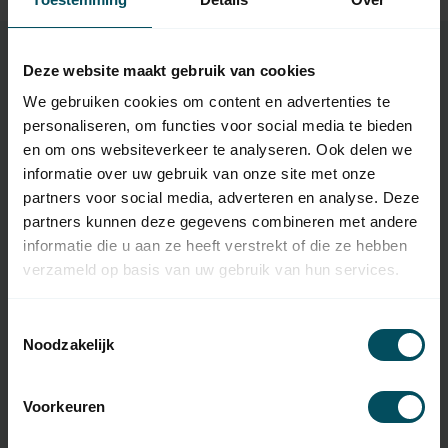
Deze website maakt gebruik van cookies
Specifications
We gebruiken cookies om content en advertenties te
personaliseren, om functies voor social media te bieden
en om ons websiteverkeer te analyseren. Ook delen we
Article number
4592
informatie over uw gebruik van onze site met onze
partners voor social media, adverteren en analyse. Deze
EAN Code
7432257983943
partners kunnen deze gegevens combineren met andere
informatie die u aan ze heeft verstrekt of die ze hebben
SKU
9863176
verzameld op basis van uw gebruik van hun services.
Handheld
original remote control
transmitter type
Toestemmingsselectie
Noodzakelijk
Frequency
433.92 MHz
Number of channels
2
Voorkeuren
Dimensions
65x40x14 mm