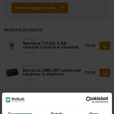
We’re happy to help
Related products
BENINCA
Beninca TO.GO 4 AK
39,95
remote control 4-channel
In stock
BENINCA
Beninca ONE.2BY universal
79,95
receiver 2-channel
In stock
BENINCA
Beninca ONE.2WO
universal receiver 2-
89,95
channel
In stock
Toestemming
Details
Over