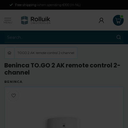
Free shipping
when spending €100 (in NL)
MENU
TO.GO 2 AK remote control 2-channel
Beninca TO.GO 2 AK remote control 2-
channel
BENINCA