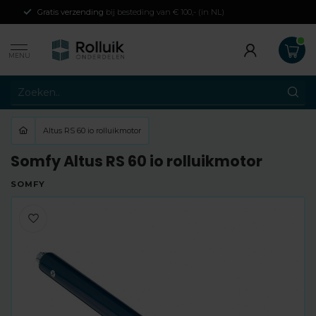
Gratis verzending
bij besteding van € 100,- (in NL)
MENU
Altus RS 60 io rolluikmotor
Somfy Altus RS 60 io rolluikmotor
SOMFY