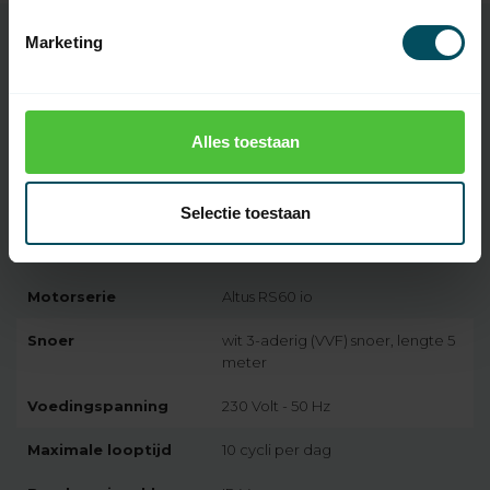
Marketing
Specificaties
Alles toestaan
Artikelnummer
2626
EAN Code
7432257284262
Selectie toestaan
SKU
1187012
Motorserie
Altus RS60 io
Snoer
wit 3-aderig (VVF) snoer, lengte 5
meter
Voedingspanning
230 Volt - 50 Hz
Maximale looptijd
10 cycli per dag