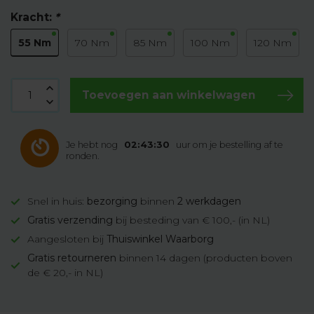
Kracht:
*
55 Nm
70 Nm
85 Nm
100 Nm
120 Nm
Toevoegen aan winkelwagen
Je hebt nog
02:43:30
uur om je bestelling af te
ronden.
Snel in huis:
bezorging
binnen
2 werkdagen
Gratis verzending
bij besteding van € 100,- (in NL)
Aangesloten bij
Thuiswinkel Waarborg
Gratis retourneren
binnen 14 dagen (producten boven
de € 20,- in NL)