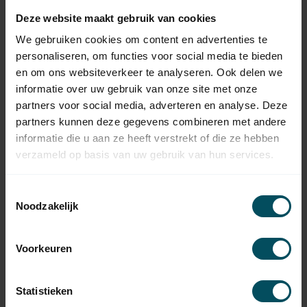
SOMFY
Deze website maakt gebruik van cookies
Somfy Meenemer Ø 78 mm
met doekgleuf aluminum -
14,95
We gebruiken cookies om content en advertenties te
LT60
personaliseren, om functies voor social media te bieden
Op voorraad
en om ons websiteverkeer te analyseren. Ook delen we
informatie over uw gebruik van onze site met onze
SIMU
partners voor social media, adverteren en analyse. Deze
Simu Adaptieset 8 kant 70 -
6,95
LT60 en T6
partners kunnen deze gegevens combineren met andere
Op voorraad
informatie die u aan ze heeft verstrekt of die ze hebben
verzameld op basis van uw gebruik van hun services.
SOMFY
Somfy KeyGo IO 4-kanaals
Toestemmingsselectie
afstandsbediening -
59,95
handzender
Noodzakelijk
Op voorraad
Voorkeuren
SOMFY
175,00
Somfy Tahoma Switch
159,95
Op voorraad
Statistieken